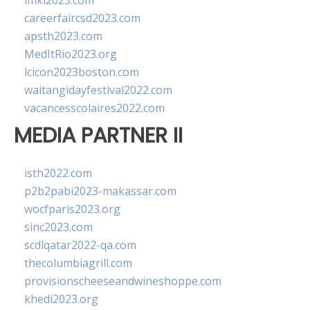
imkl2023.com
careerfaircsd2023.com
apsth2023.com
MedItRio2023.org
lcicon2023boston.com
waitangidayfestival2022.com
vacancesscolaires2022.com
MEDIA PARTNER II
isth2022.com
p2b2pabi2023-makassar.com
wocfparis2023.org
sinc2023.com
scdlqatar2022-qa.com
thecolumbiagrill.com
provisionscheeseandwineshoppe.com
khedi2023.org