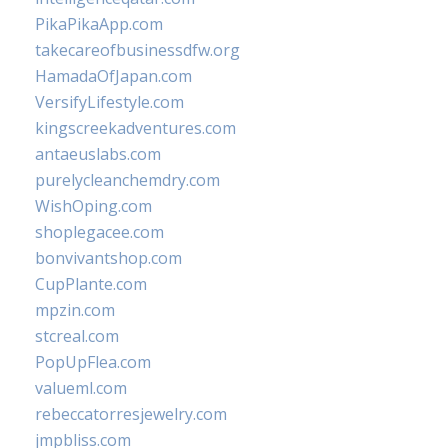
PikaPikaApp.com
takecareofbusinessdfw.org
HamadaOfJapan.com
VersifyLifestyle.com
kingscreekadventures.com
antaeuslabs.com
purelycleanchemdry.com
WishOping.com
shoplegacee.com
bonvivantshop.com
CupPlante.com
mpzin.com
stcreal.com
PopUpFlea.com
valueml.com
rebeccatorresjewelry.com
jmpbliss.com