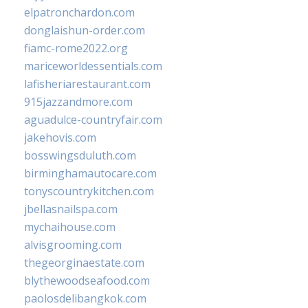
elpatronchardon.com
donglaishun-order.com
fiamc-rome2022.org
mariceworldessentials.com
lafisheriarestaurant.com
915jazzandmore.com
aguadulce-countryfair.com
jakehovis.com
bosswingsduluth.com
birminghamautocare.com
tonyscountrykitchen.com
jbellasnailspa.com
mychaihouse.com
alvisgrooming.com
thegeorginaestate.com
blythewoodseafood.com
paolosdelibangkok.com