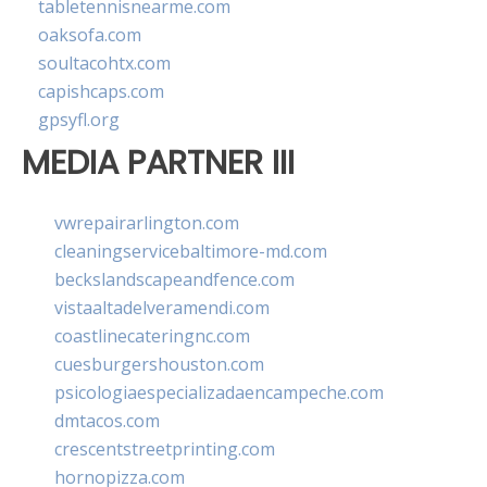
tabletennisnearme.com
oaksofa.com
soultacohtx.com
capishcaps.com
gpsyfl.org
MEDIA PARTNER III
vwrepairarlington.com
cleaningservicebaltimore-md.com
beckslandscapeandfence.com
vistaaltadelveramendi.com
coastlinecateringnc.com
cuesburgershouston.com
psicologiaespecializadaencampeche.com
dmtacos.com
crescentstreetprinting.com
hornopizza.com