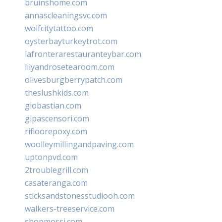
bruinshome.com
annascleaningsvc.com
wolfcitytattoo.com
oysterbayturkeytrot.com
lafronterarestauranteybar.com
lilyandrosetearoom.com
olivesburgberrypatch.com
theslushkids.com
giobastian.com
glpascensori.com
rifloorepoxy.com
woolleymillingandpaving.com
uptonpvd.com
2troublegrill.com
casateranga.com
sticksandstonesstudiooh.com
walkers-treeservice.com
shopmossi.com