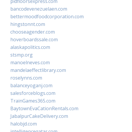
pidfloorsexpress.com
bancodevenezuelaen.com
bettermoodfoodcorporation.com
hingstonnt.com
chooseagender.com
hoverboardssale.com
alaskapolitics.com
stsmp.org
manoelneves.com
mandelaeffectlibrary.com
roselynns.com
balanceyoganj.com
salesforceblogs.com
TrainGames365.com
BaytownEvaCationRentals.com
JabalpurCakeDelivery.com
halobjd.com
intelligenceqatar.com