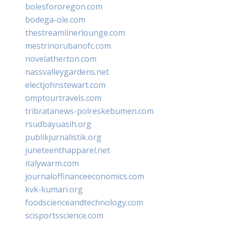
bolesfororegon.com
bodega-ole.com
thestreamlinerlounge.com
mestrinorubanofc.com
novelatherton.com
nassvalleygardens.net
electjohnstewart.com
omptourtravels.com
tribratanews-polreskebumen.com
rsudbayuasih.org
publikjurnalistik.org
juneteenthapparel.net
italywarm.com
journaloffinanceeconomics.com
kvk-kumari.org
foodscienceandtechnology.com
scisportsscience.com