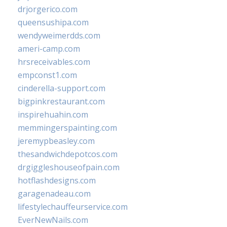
drjorgerico.com
queensushipa.com
wendyweimerdds.com
ameri-camp.com
hrsreceivables.com
empconst1.com
cinderella-support.com
bigpinkrestaurant.com
inspirehuahin.com
memmingerspainting.com
jeremypbeasley.com
thesandwichdepotcos.com
drgiggleshouseofpain.com
hotflashdesigns.com
garagenadeau.com
lifestylechauffeurservice.com
EverNewNails.com