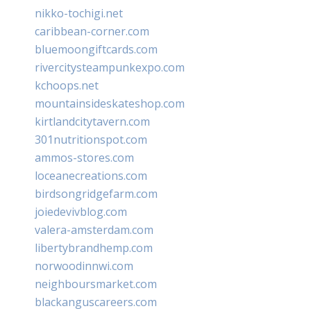
nikko-tochigi.net
caribbean-corner.com
bluemoongiftcards.com
rivercitysteampunkexpo.com
kchoops.net
mountainsideskateshop.com
kirtlandcitytavern.com
301nutritionspot.com
ammos-stores.com
loceanecreations.com
birdsongridgefarm.com
joiedevivblog.com
valera-amsterdam.com
libertybrandhemp.com
norwoodinnwi.com
neighboursmarket.com
blackanguscareers.com