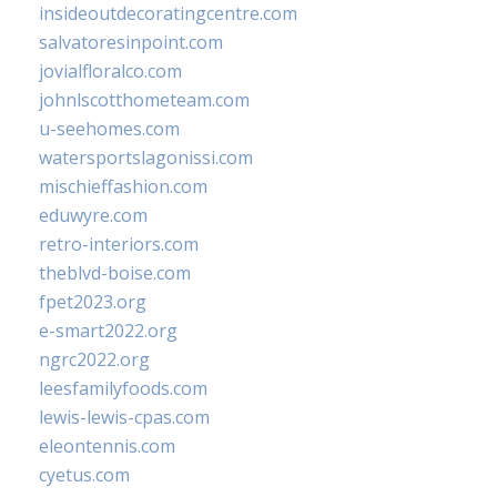
insideoutdecoratingcentre.com
salvatoresinpoint.com
jovialfloralco.com
johnlscotthometeam.com
u-seehomes.com
watersportslagonissi.com
mischieffashion.com
eduwyre.com
retro-interiors.com
theblvd-boise.com
fpet2023.org
e-smart2022.org
ngrc2022.org
leesfamilyfoods.com
lewis-lewis-cpas.com
eleontennis.com
cyetus.com