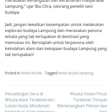
merasakan kehangatan dan keramahan masyarakat
Lampung,” ujar Ibu Citra, seorang peneliti seni
budaya.
Jadi, jangan lewatkan kesempatan untuk melakukan
explorasi budaya Lampung dan merasakan pesona
wisata yang tak terlupakan di destinasi yang
memukau ini. Bersiaplah untuk terpesona oleh
keindahan alam dan kekayaan budaya Lampung yang
tak terlupakan!
Posted in
Berita Wisata
Tagged
berita wisata lampung
Post
Petualangan Seru di
Wisata Hutan Pinus
Wisata Alam Terdekat dari
Terdekat: Tempat
Lokasi Anda: Menikmati
Menenangkan Pikiran dan
navigation
Keindahan Alam Indonesia
Jiwa