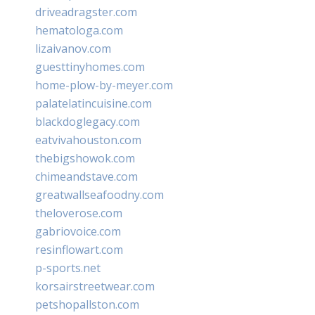
driveadragster.com
hematologa.com
lizaivanov.com
guesttinyhomes.com
home-plow-by-meyer.com
palatelatincuisine.com
blackdoglegacy.com
eatvivahouston.com
thebigshowok.com
chimeandstave.com
greatwallseafoodny.com
theloverose.com
gabriovoice.com
resinflowart.com
p-sports.net
korsairstreetwear.com
petshopallston.com