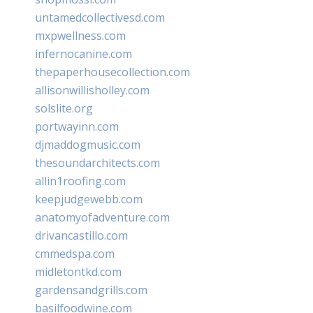
untamedcollectivesd.com
mxpwellness.com
infernocanine.com
thepaperhousecollection.com
allisonwillisholley.com
solslite.org
portwayinn.com
djmaddogmusic.com
thesoundarchitects.com
allin1roofing.com
keepjudgewebb.com
anatomyofadventure.com
drivancastillo.com
cmmedspa.com
midletontkd.com
gardensandgrills.com
basilfoodwine.com