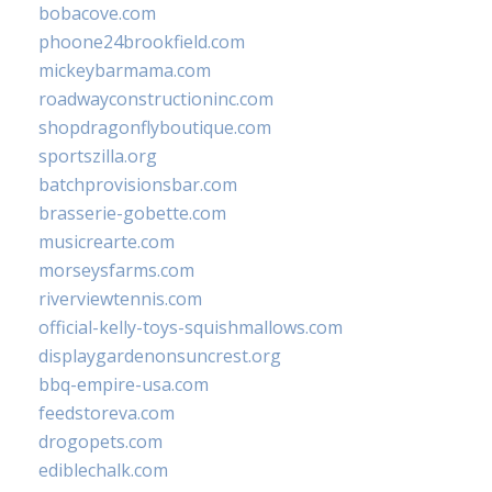
bobacove.com
phoone24brookfield.com
mickeybarmama.com
roadwayconstructioninc.com
shopdragonflyboutique.com
sportszilla.org
batchprovisionsbar.com
brasserie-gobette.com
musicrearte.com
morseysfarms.com
riverviewtennis.com
official-kelly-toys-squishmallows.com
displaygardenonsuncrest.org
bbq-empire-usa.com
feedstoreva.com
drogopets.com
ediblechalk.com