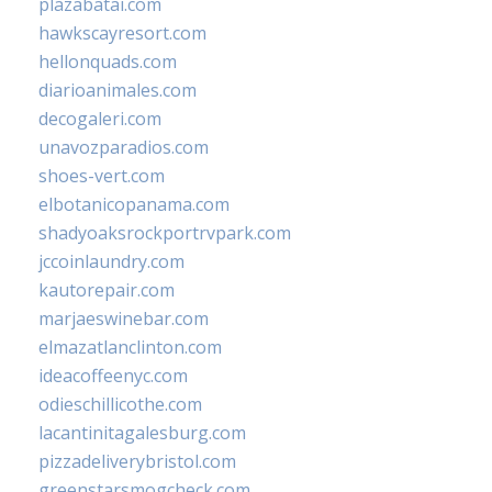
plazabatai.com
hawkscayresort.com
hellonquads.com
diarioanimales.com
decogaleri.com
unavozparadios.com
shoes-vert.com
elbotanicopanama.com
shadyoaksrockportrvpark.com
jccoinlaundry.com
kautorepair.com
marjaeswinebar.com
elmazatlanclinton.com
ideacoffeenyc.com
odieschillicothe.com
lacantinitagalesburg.com
pizzadeliverybristol.com
greenstarsmogcheck.com