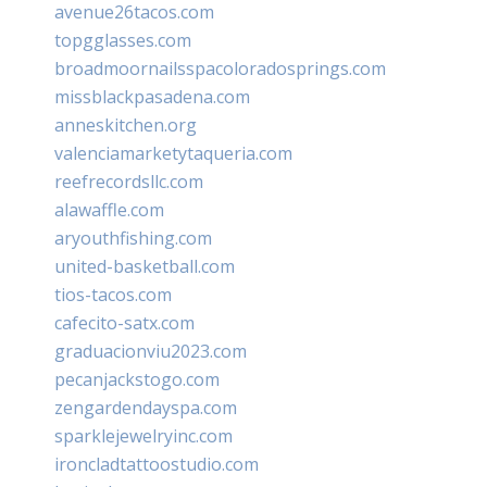
avenue26tacos.com
topgglasses.com
broadmoornailsspacoloradosprings.com
missblackpasadena.com
anneskitchen.org
valenciamarketytaqueria.com
reefrecordsllc.com
alawaffle.com
aryouthfishing.com
united-basketball.com
tios-tacos.com
cafecito-satx.com
graduacionviu2023.com
pecanjackstogo.com
zengardendayspa.com
sparklejewelryinc.com
ironcladtattoostudio.com