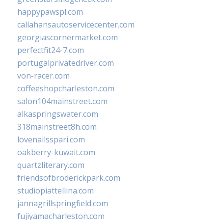
happypawspl.com
callahansautoservicecenter.com
georgiascornermarket.com
perfectfit24-7.com
portugalprivatedriver.com
von-racer.com
coffeeshopcharleston.com
salon104mainstreet.com
alkaspringswater.com
318mainstreet8h.com
lovenailsspari.com
oakberry-kuwait.com
quartzliterary.com
friendsofbroderickpark.com
studiopiattellina.com
jannagrillspringfield.com
fujiyamacharleston.com