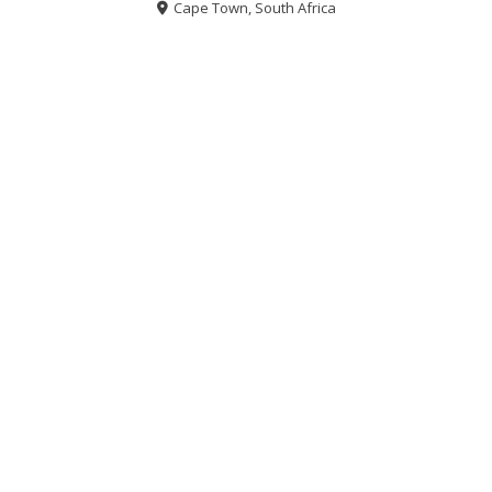
Cape Town, South Africa