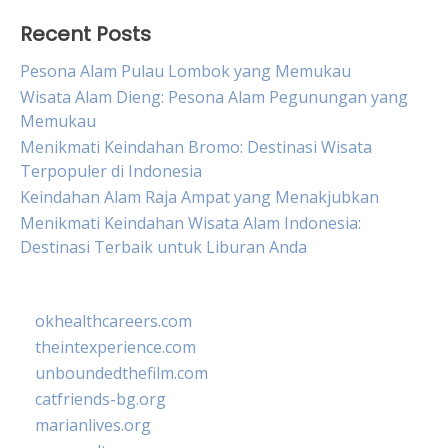
Recent Posts
Pesona Alam Pulau Lombok yang Memukau
Wisata Alam Dieng: Pesona Alam Pegunungan yang
Memukau
Menikmati Keindahan Bromo: Destinasi Wisata
Terpopuler di Indonesia
Keindahan Alam Raja Ampat yang Menakjubkan
Menikmati Keindahan Wisata Alam Indonesia:
Destinasi Terbaik untuk Liburan Anda
okhealthcareers.com
theintexperience.com
unboundedthefilm.com
catfriends-bg.org
marianlives.org