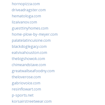
hornopizza.com
driveadragster.com
hematologa.com
lizaivanov.com
guesttinyhomes.com
home-plow-by-meyer.com
palatelatincuisine.com
blackdoglegacy.com
eatvivahouston.com
thebigshowok.com
chimeandstave.com
greatwallseafoodny.com
theloverose.com
gabriovoice.com
resinflowart.com
p-sports.net
korsairstreetwear.com