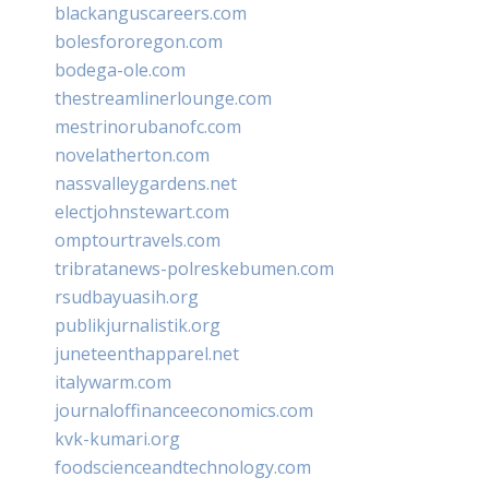
blackanguscareers.com
bolesfororegon.com
bodega-ole.com
thestreamlinerlounge.com
mestrinorubanofc.com
novelatherton.com
nassvalleygardens.net
electjohnstewart.com
omptourtravels.com
tribratanews-polreskebumen.com
rsudbayuasih.org
publikjurnalistik.org
juneteenthapparel.net
italywarm.com
journaloffinanceeconomics.com
kvk-kumari.org
foodscienceandtechnology.com