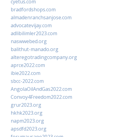
cyetus.com
bradfordshops.com
almadenranchsanjose.com
advocatevijay.com
adlibilimler2023.com
naswwebed.org
balithut-manado.org
alteregotradingcompany.org
aprce2022.com
ibie2022.com
sbcc-2022.com
AngolaOilAndGas2022.com
Convoy4Freedom2022.com
grur2023.org
hkhk2023.org
napm2023.org
apsdfd2023.org
forumausape2023.com