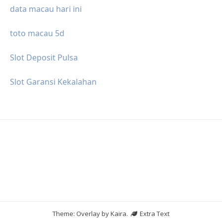
data macau hari ini
toto macau 5d
Slot Deposit Pulsa
Slot Garansi Kekalahan
Theme: Overlay by
Kaira
.
Extra Text