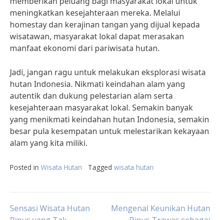
memberikan peluang bagi masyarakat lokal untuk
meningkatkan kesejahteraan mereka. Melalui
homestay dan kerajinan tangan yang dijual kepada
wisatawan, masyarakat lokal dapat merasakan
manfaat ekonomi dari pariwisata hutan.
Jadi, jangan ragu untuk melakukan eksplorasi wisata
hutan Indonesia. Nikmati keindahan alam yang
autentik dan dukung pelestarian alam serta
kesejahteraan masyarakat lokal. Semakin banyak
yang menikmati keindahan hutan Indonesia, semakin
besar pula kesempatan untuk melestarikan kekayaan
alam yang kita miliki.
Posted in
Wisata Hutan
Tagged
wisata hutan
Post
Sensasi Wisata Hutan
Mengenal Keunikan Hutan