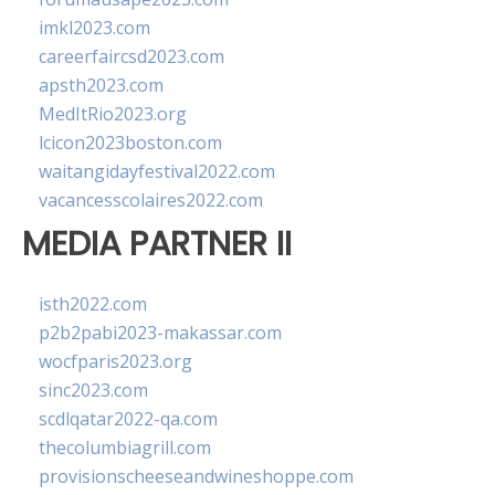
imkl2023.com
careerfaircsd2023.com
apsth2023.com
MedItRio2023.org
lcicon2023boston.com
waitangidayfestival2022.com
vacancesscolaires2022.com
MEDIA PARTNER II
isth2022.com
p2b2pabi2023-makassar.com
wocfparis2023.org
sinc2023.com
scdlqatar2022-qa.com
thecolumbiagrill.com
provisionscheeseandwineshoppe.com