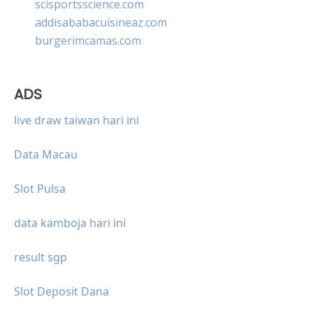
scisportsscience.com
addisababacuisineaz.com
burgerimcamas.com
ADS
live draw taiwan hari ini
Data Macau
Slot Pulsa
data kamboja hari ini
result sgp
Slot Deposit Dana