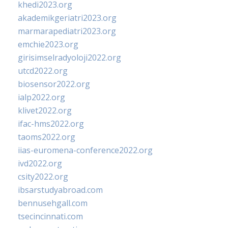
khedi2023.org
akademikgeriatri2023.org
marmarapediatri2023.org
emchie2023.org
girisimselradyoloji2022.org
utcd2022.org
biosensor2022.org
ialp2022.org
klivet2022.org
ifac-hms2022.org
taoms2022.org
iias-euromena-conference2022.org
ivd2022.org
csity2022.org
ibsarstudyabroad.com
bennusehgall.com
tsecincinnati.com