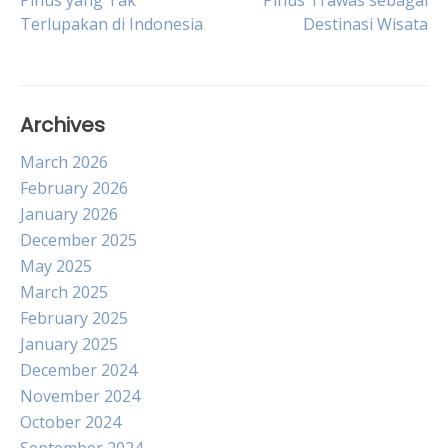
Pinus yang Tak
Pinus Trawas sebagai
Terlupakan di Indonesia
Destinasi Wisata
navigation
Archives
March 2026
February 2026
January 2026
December 2025
May 2025
March 2025
February 2025
January 2025
December 2024
November 2024
October 2024