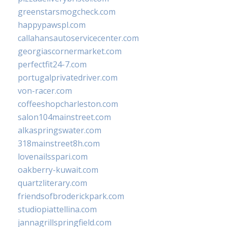
greenstarsmogcheck.com
happypawspl.com
callahansautoservicecenter.com
georgiascornermarket.com
perfectfit24-7.com
portugalprivatedriver.com
von-racer.com
coffeeshopcharleston.com
salon104mainstreet.com
alkaspringswater.com
318mainstreet8h.com
lovenailsspari.com
oakberry-kuwait.com
quartzliterary.com
friendsofbroderickpark.com
studiopiattellina.com
jannagrillspringfield.com