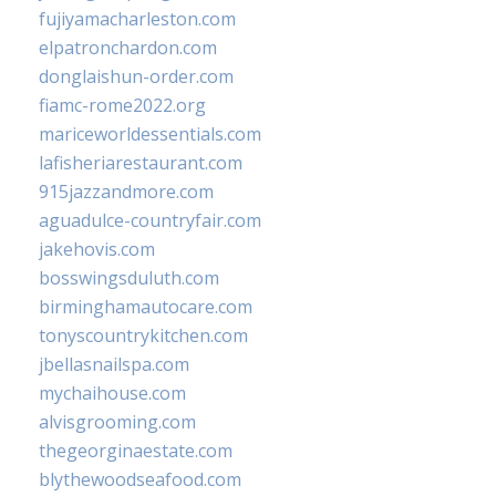
fujiyamacharleston.com
elpatronchardon.com
donglaishun-order.com
fiamc-rome2022.org
mariceworldessentials.com
lafisheriarestaurant.com
915jazzandmore.com
aguadulce-countryfair.com
jakehovis.com
bosswingsduluth.com
birminghamautocare.com
tonyscountrykitchen.com
jbellasnailspa.com
mychaihouse.com
alvisgrooming.com
thegeorginaestate.com
blythewoodseafood.com