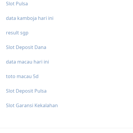
Slot Pulsa
data kamboja hari ini
result sgp
Slot Deposit Dana
data macau hari ini
toto macau 5d
Slot Deposit Pulsa
Slot Garansi Kekalahan