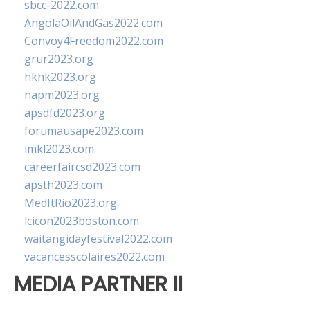
sbcc-2022.com
AngolaOilAndGas2022.com
Convoy4Freedom2022.com
grur2023.org
hkhk2023.org
napm2023.org
apsdfd2023.org
forumausape2023.com
imkl2023.com
careerfaircsd2023.com
apsth2023.com
MedItRio2023.org
lcicon2023boston.com
waitangidayfestival2022.com
vacancesscolaires2022.com
MEDIA PARTNER II