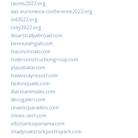
taoms2022.org
iias-euromena-conference2022.org
ivd2022.org
csity2022.org
ibsarstudyabroad.com
bennusehgall.com
tsecincinnati.com
roderconstructiongroup.com
plazabatai.com
hawkscayresort.com
hellonquads.com
diarioanimales.com
decogaleri.com
unavozparadios.com
shoes-vert.com
elbotanicopanama.com
shadyoaksrockportrvpark.com