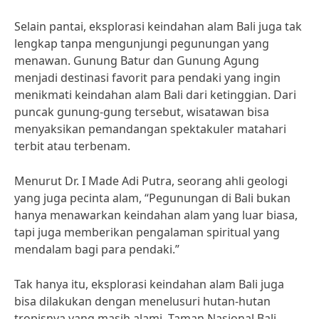
Selain pantai, eksplorasi keindahan alam Bali juga tak
lengkap tanpa mengunjungi pegunungan yang
menawan. Gunung Batur dan Gunung Agung
menjadi destinasi favorit para pendaki yang ingin
menikmati keindahan alam Bali dari ketinggian. Dari
puncak gunung-gung tersebut, wisatawan bisa
menyaksikan pemandangan spektakuler matahari
terbit atau terbenam.
Menurut Dr. I Made Adi Putra, seorang ahli geologi
yang juga pecinta alam, “Pegunungan di Bali bukan
hanya menawarkan keindahan alam yang luar biasa,
tapi juga memberikan pengalaman spiritual yang
mendalam bagi para pendaki.”
Tak hanya itu, eksplorasi keindahan alam Bali juga
bisa dilakukan dengan menelusuri hutan-hutan
tropisnya yang masih alami. Taman Nasional Bali