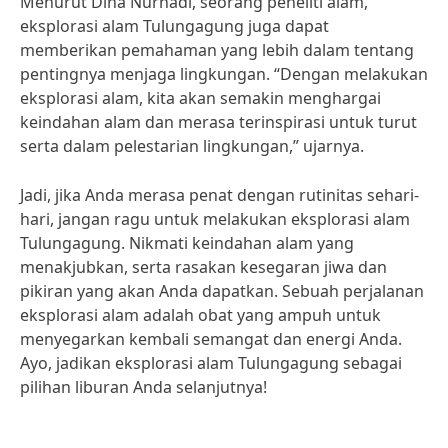
Menurut Dina Nurhadi, seorang peneliti alam,
eksplorasi alam Tulungagung juga dapat
memberikan pemahaman yang lebih dalam tentang
pentingnya menjaga lingkungan. “Dengan melakukan
eksplorasi alam, kita akan semakin menghargai
keindahan alam dan merasa terinspirasi untuk turut
serta dalam pelestarian lingkungan,” ujarnya.
Jadi, jika Anda merasa penat dengan rutinitas sehari-
hari, jangan ragu untuk melakukan eksplorasi alam
Tulungagung. Nikmati keindahan alam yang
menakjubkan, serta rasakan kesegaran jiwa dan
pikiran yang akan Anda dapatkan. Sebuah perjalanan
eksplorasi alam adalah obat yang ampuh untuk
menyegarkan kembali semangat dan energi Anda.
Ayo, jadikan eksplorasi alam Tulungagung sebagai
pilihan liburan Anda selanjutnya!