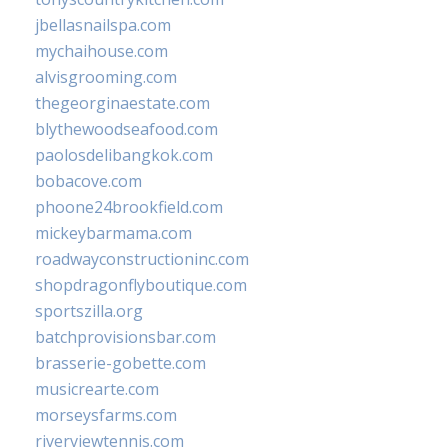
jbellasnailspa.com
mychaihouse.com
alvisgrooming.com
thegeorginaestate.com
blythewoodseafood.com
paolosdelibangkok.com
bobacove.com
phoone24brookfield.com
mickeybarmama.com
roadwayconstructioninc.com
shopdragonflyboutique.com
sportszilla.org
batchprovisionsbar.com
brasserie-gobette.com
musicrearte.com
morseysfarms.com
riverviewtennis.com