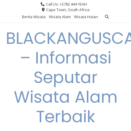
Skip
Call Us: +2782 444 YEAH
to
Cape Town, South Africa
content
Berita Wisata
Wisata Alam
Wisata Hutan
BLACKANGUSCA
– Informasi
Seputar
Wisata Alam
Terbaik