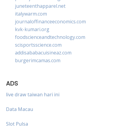
juneteenthapparel.net
italywarm.com
journaloffinanceeconomics.com
kvk-kumari.org
foodscienceandtechnology.com
scisportsscience.com
addisababacuisineaz.com
burgerimcamas.com
ADS
live draw taiwan hari ini
Data Macau
Slot Pulsa