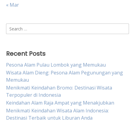
« Mar
Search
for:
Recent Posts
Pesona Alam Pulau Lombok yang Memukau
Wisata Alam Dieng: Pesona Alam Pegunungan yang
Memukau
Menikmati Keindahan Bromo: Destinasi Wisata
Terpopuler di Indonesia
Keindahan Alam Raja Ampat yang Menakjubkan
Menikmati Keindahan Wisata Alam Indonesia:
Destinasi Terbaik untuk Liburan Anda