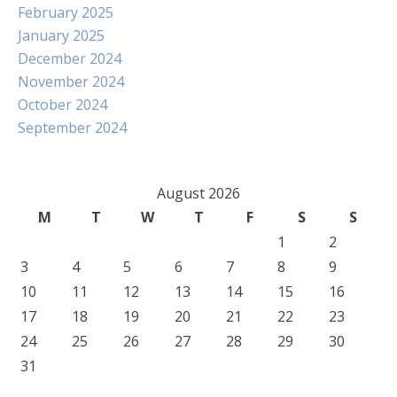
February 2025
January 2025
December 2024
November 2024
October 2024
September 2024
August 2026
M
T
W
T
F
S
S
1
2
3
4
5
6
7
8
9
10
11
12
13
14
15
16
17
18
19
20
21
22
23
24
25
26
27
28
29
30
31