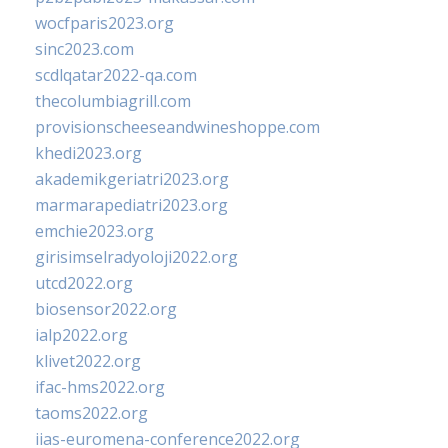
wocfparis2023.org
sinc2023.com
scdlqatar2022-qa.com
thecolumbiagrill.com
provisionscheeseandwineshoppe.com
khedi2023.org
akademikgeriatri2023.org
marmarapediatri2023.org
emchie2023.org
girisimselradyoloji2022.org
utcd2022.org
biosensor2022.org
ialp2022.org
klivet2022.org
ifac-hms2022.org
taoms2022.org
iias-euromena-conference2022.org