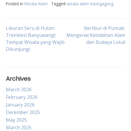
Posted in
Wisata Alam
Tagged
wisata alam tulungagung
Post
Liburan Seru di Hutan
Berlibur di Puncak:
Trembesi Banyuwangi:
Mengenal Keindahan Alam
Tempat Wisata yang Wajib
dan Budaya Lokal
navigation
Dikunjungi
Archives
March 2026
February 2026
January 2026
December 2025
May 2025
March 2025