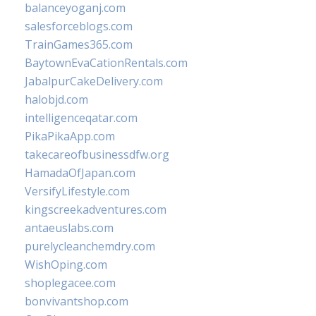
balanceyoganj.com
salesforceblogs.com
TrainGames365.com
BaytownEvaCationRentals.com
JabalpurCakeDelivery.com
halobjd.com
intelligenceqatar.com
PikaPikaApp.com
takecareofbusinessdfw.org
HamadaOfJapan.com
VersifyLifestyle.com
kingscreekadventures.com
antaeuslabs.com
purelycleanchemdry.com
WishOping.com
shoplegacee.com
bonvivantshop.com