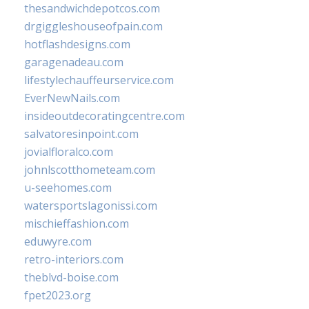
thesandwichdepotcos.com
drgiggleshouseofpain.com
hotflashdesigns.com
garagenadeau.com
lifestylechauffeurservice.com
EverNewNails.com
insideoutdecoratingcentre.com
salvatoresinpoint.com
jovialfloralco.com
johnlscotthometeam.com
u-seehomes.com
watersportslagonissi.com
mischieffashion.com
eduwyre.com
retro-interiors.com
theblvd-boise.com
fpet2023.org