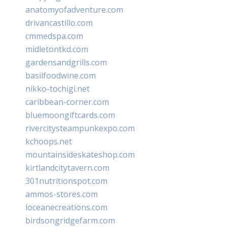
anatomyofadventure.com
drivancastillo.com
cmmedspa.com
midletontkd.com
gardensandgrills.com
basilfoodwine.com
nikko-tochigi.net
caribbean-corner.com
bluemoongiftcards.com
rivercitysteampunkexpo.com
kchoops.net
mountainsideskateshop.com
kirtlandcitytavern.com
301nutritionspot.com
ammos-stores.com
loceanecreations.com
birdsongridgefarm.com