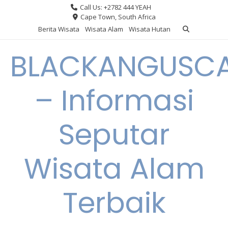
Skip
Call Us: +2782 444 YEAH
to
Cape Town, South Africa
content
Berita Wisata
Wisata Alam
Wisata Hutan
BLACKANGUSCA
– Informasi
Seputar
Wisata Alam
Terbaik