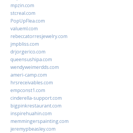
mpzin.com
stcreal.com
PopUpFlea.com
valueml.com
rebeccatorresjewelry.com
jmpbliss.com
drjorgerico.com
queensushipa.com
wendyweimerdds.com
ameri-camp.com
hrsreceivables.com
empconst1.com
cinderella-support.com
bigpinkrestaurant.com
inspirehuahin.com
memmingerspainting.com
jeremypbeasley.com