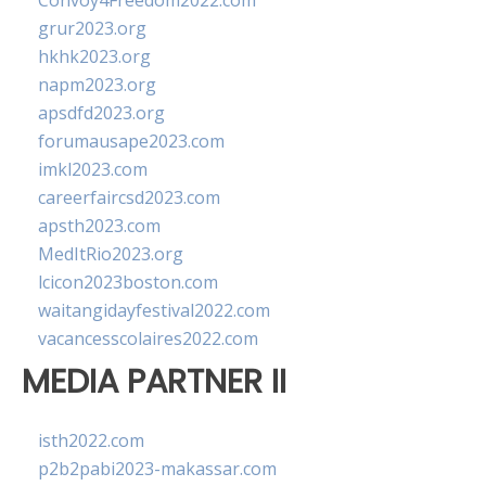
Convoy4Freedom2022.com
grur2023.org
hkhk2023.org
napm2023.org
apsdfd2023.org
forumausape2023.com
imkl2023.com
careerfaircsd2023.com
apsth2023.com
MedItRio2023.org
lcicon2023boston.com
waitangidayfestival2022.com
vacancesscolaires2022.com
MEDIA PARTNER II
isth2022.com
p2b2pabi2023-makassar.com