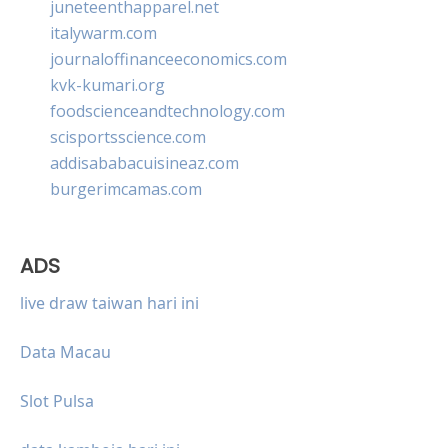
juneteenthapparel.net
italywarm.com
journaloffinanceeconomics.com
kvk-kumari.org
foodscienceandtechnology.com
scisportsscience.com
addisababacuisineaz.com
burgerimcamas.com
ADS
live draw taiwan hari ini
Data Macau
Slot Pulsa