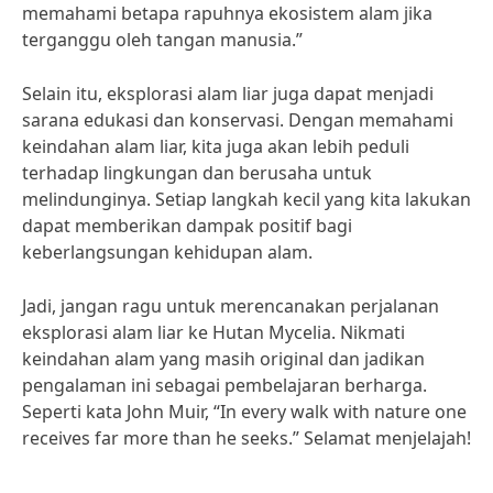
memahami betapa rapuhnya ekosistem alam jika
terganggu oleh tangan manusia.”
Selain itu, eksplorasi alam liar juga dapat menjadi
sarana edukasi dan konservasi. Dengan memahami
keindahan alam liar, kita juga akan lebih peduli
terhadap lingkungan dan berusaha untuk
melindunginya. Setiap langkah kecil yang kita lakukan
dapat memberikan dampak positif bagi
keberlangsungan kehidupan alam.
Jadi, jangan ragu untuk merencanakan perjalanan
eksplorasi alam liar ke Hutan Mycelia. Nikmati
keindahan alam yang masih original dan jadikan
pengalaman ini sebagai pembelajaran berharga.
Seperti kata John Muir, “In every walk with nature one
receives far more than he seeks.” Selamat menjelajah!