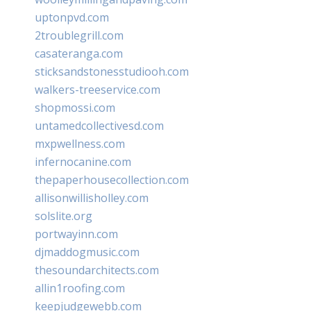
uptonpvd.com
2troublegrill.com
casateranga.com
sticksandstonesstudiooh.com
walkers-treeservice.com
shopmossi.com
untamedcollectivesd.com
mxpwellness.com
infernocanine.com
thepaperhousecollection.com
allisonwillisholley.com
solslite.org
portwayinn.com
djmaddogmusic.com
thesoundarchitects.com
allin1roofing.com
keepjudgewebb.com