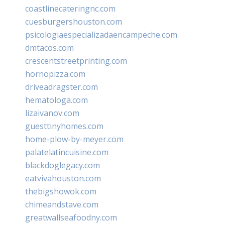
coastlinecateringnc.com
cuesburgershouston.com
psicologiaespecializadaencampeche.com
dmtacos.com
crescentstreetprinting.com
hornopizza.com
driveadragster.com
hematologa.com
lizaivanov.com
guesttinyhomes.com
home-plow-by-meyer.com
palatelatincuisine.com
blackdoglegacy.com
eatvivahouston.com
thebigshowok.com
chimeandstave.com
greatwallseafoodny.com