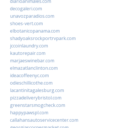
diarioanimales.com
decogaleri.com
unavozparadios.com
shoes-vert.com
elbotanicopanama.com
shadyoaksrockportrvpark.com
jccoinlaundry.com
kautorepair.com
marjaeswinebar.com
elmazatlanclinton.com
ideacoffeenyc.com
odieschillicothe.com
lacantinitagalesburg.com
pizzadeliverybristol.com
greenstarsmogcheck.com
happypawspl.com
callahansautoservicecenter.com
georgiascornermarket.com