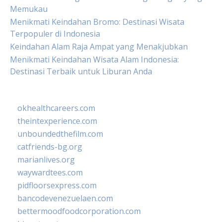
Memukau
Menikmati Keindahan Bromo: Destinasi Wisata
Terpopuler di Indonesia
Keindahan Alam Raja Ampat yang Menakjubkan
Menikmati Keindahan Wisata Alam Indonesia:
Destinasi Terbaik untuk Liburan Anda
okhealthcareers.com
theintexperience.com
unboundedthefilm.com
catfriends-bg.org
marianlives.org
waywardtees.com
pidfloorsexpress.com
bancodevenezuelaen.com
bettermoodfoodcorporation.com