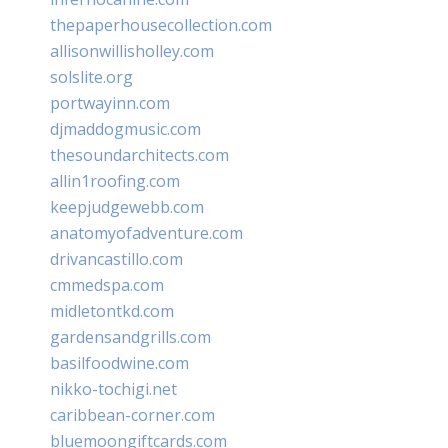
thepaperhousecollection.com
allisonwillisholley.com
solslite.org
portwayinn.com
djmaddogmusic.com
thesoundarchitects.com
allin1roofing.com
keepjudgewebb.com
anatomyofadventure.com
drivancastillo.com
cmmedspa.com
midletontkd.com
gardensandgrills.com
basilfoodwine.com
nikko-tochigi.net
caribbean-corner.com
bluemoongiftcards.com