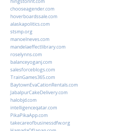
hingstonnt.com
chooseagender.com
hoverboardssale.com
alaskapolitics.com
stsmp.org
manoelneves.com
mandelaeffectlibrary.com
roselynns.com
balanceyoganj.com
salesforceblogs.com
TrainGames365.com
BaytownEvaCationRentals.com
JabalpurCakeDelivery.com
halobjd.com
intelligenceqatar.com
PikaPikaApp.com
takecareofbusinessdfw.org
HamadaOfJapan.com