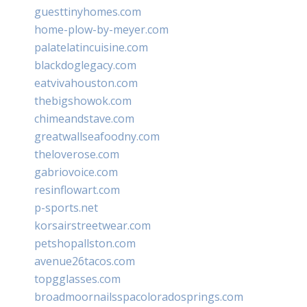
guesttinyhomes.com
home-plow-by-meyer.com
palatelatincuisine.com
blackdoglegacy.com
eatvivahouston.com
thebigshowok.com
chimeandstave.com
greatwallseafoodny.com
theloverose.com
gabriovoice.com
resinflowart.com
p-sports.net
korsairstreetwear.com
petshopallston.com
avenue26tacos.com
topgglasses.com
broadmoornailsspacoloradosprings.com