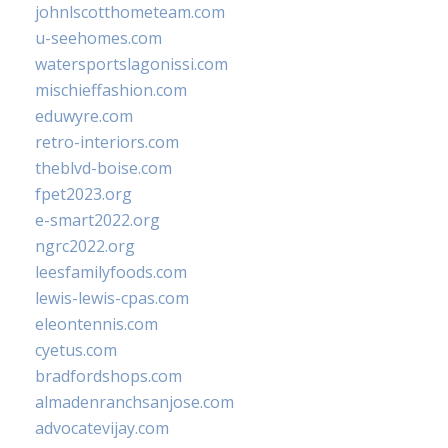
johnlscotthometeam.com
u-seehomes.com
watersportslagonissi.com
mischieffashion.com
eduwyre.com
retro-interiors.com
theblvd-boise.com
fpet2023.org
e-smart2022.org
ngrc2022.org
leesfamilyfoods.com
lewis-lewis-cpas.com
eleontennis.com
cyetus.com
bradfordshops.com
almadenranchsanjose.com
advocatevijay.com