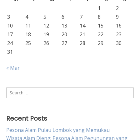
1
2
3
4
5
6
7
8
9
10
11
12
13
14
15
16
17
18
19
20
21
22
23
24
25
26
27
28
29
30
31
« Mar
Search
for:
Recent Posts
Pesona Alam Pulau Lombok yang Memukau
Wisata Alam Dieng: Pesona Alam Pegunungan yang