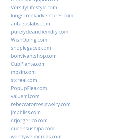
VersifyLifestyle.com
kingscreekadventures.com
antaeuslabs.com
purelycleanchemdry.com
WishOping.com
shoplegacee.com
bonvivantshop.com
CupPlante.com
mpzin.com
stcreal.com
PopUpFlea.com
valueml.com
rebeccatorresjewelry.com
jmpbliss.com
drjorgerico.com
queensushipa.com
wendyweimerdds.com