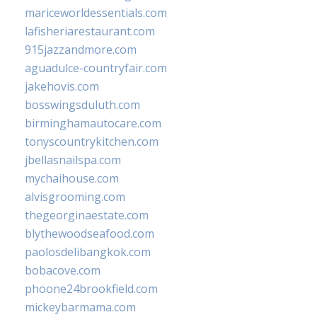
mariceworldessentials.com
lafisheriarestaurant.com
915jazzandmore.com
aguadulce-countryfair.com
jakehovis.com
bosswingsduluth.com
birminghamautocare.com
tonyscountrykitchen.com
jbellasnailspa.com
mychaihouse.com
alvisgrooming.com
thegeorginaestate.com
blythewoodseafood.com
paolosdelibangkok.com
bobacove.com
phoone24brookfield.com
mickeybarmama.com