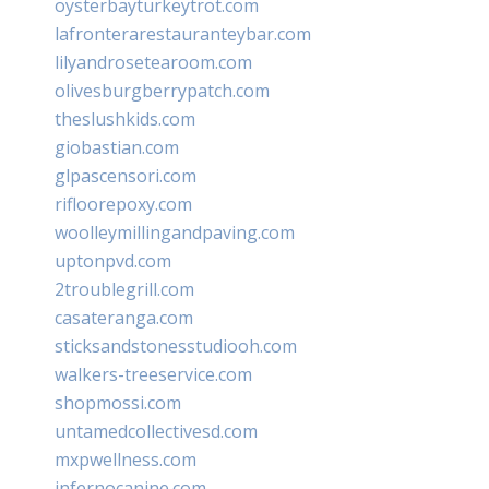
oysterbayturkeytrot.com
lafronterarestauranteybar.com
lilyandrosetearoom.com
olivesburgberrypatch.com
theslushkids.com
giobastian.com
glpascensori.com
rifloorepoxy.com
woolleymillingandpaving.com
uptonpvd.com
2troublegrill.com
casateranga.com
sticksandstonesstudiooh.com
walkers-treeservice.com
shopmossi.com
untamedcollectivesd.com
mxpwellness.com
infernocanine.com