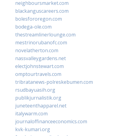
neighboursmarket.com
blackanguscareers.com
bolesfororegon.com
bodega-ole.com
thestreamlinerlounge.com
mestrinorubanofc.com
novelatherton.com
nassvalleygardens.net
electjohnstewart.com
omptourtravels.com
tribratanews-polreskebumen.com
rsudbayuasih.org
publikjurnalistik.org
juneteenthapparel.net
italywarm.com
journaloffinanceeconomics.com
kvk-kumari.org