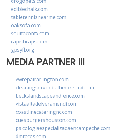
drogopets.com
ediblechalk.com
tabletennisnearme.com
oaksofa.com
soultacohtx.com
capishcaps.com
gpsyfl.org
MEDIA PARTNER III
vwrepairarlington.com
cleaningservicebaltimore-md.com
beckslandscapeandfence.com
vistaaltadelveramendi.com
coastlinecateringnc.com
cuesburgershouston.com
psicologiaespecializadaencampeche.com
dmtacos.com