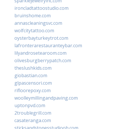
sparklejewelryinc.com
ironcladtattoostudio.com
bruinshome.com
annascleaningsvc.com
wolfcitytattoo.com
oysterbayturkeytrot.com
lafronterarestauranteybar.com
lilyandrosetearoom.com
olivesburgberrypatch.com
theslushkids.com
giobastian.com
glpascensori.com
rifloorepoxy.com
woolleymillingandpaving.com
uptonpvd.com
2troublegrill.com
casateranga.com
sticksandstonesstudiooh.com