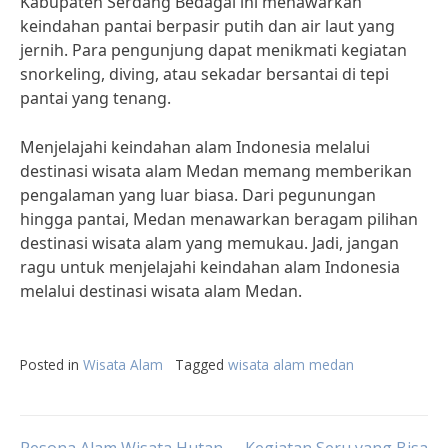
Kabupaten Serdang Bedagai ini menawarkan
keindahan pantai berpasir putih dan air laut yang
jernih. Para pengunjung dapat menikmati kegiatan
snorkeling, diving, atau sekadar bersantai di tepi
pantai yang tenang.
Menjelajahi keindahan alam Indonesia melalui
destinasi wisata alam Medan memang memberikan
pengalaman yang luar biasa. Dari pegunungan
hingga pantai, Medan menawarkan beragam pilihan
destinasi wisata alam yang memukau. Jadi, jangan
ragu untuk menjelajahi keindahan alam Indonesia
melalui destinasi wisata alam Medan.
Posted in
Wisata Alam
Tagged
wisata alam medan