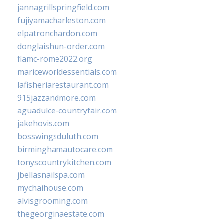
jannagrillspringfield.com
fujiyamacharleston.com
elpatronchardon.com
donglaishun-order.com
fiamc-rome2022.org
mariceworldessentials.com
lafisheriarestaurant.com
915jazzandmore.com
aguadulce-countryfair.com
jakehovis.com
bosswingsduluth.com
birminghamautocare.com
tonyscountrykitchen.com
jbellasnailspa.com
mychaihouse.com
alvisgrooming.com
thegeorginaestate.com