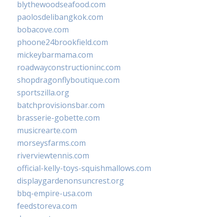
blythewoodseafood.com
paolosdelibangkok.com
bobacove.com
phoone24brookfield.com
mickeybarmama.com
roadwayconstructioninc.com
shopdragonflyboutique.com
sportszilla.org
batchprovisionsbar.com
brasserie-gobette.com
musicrearte.com
morseysfarms.com
riverviewtennis.com
official-kelly-toys-squishmallows.com
displaygardenonsuncrest.org
bbq-empire-usa.com
feedstoreva.com