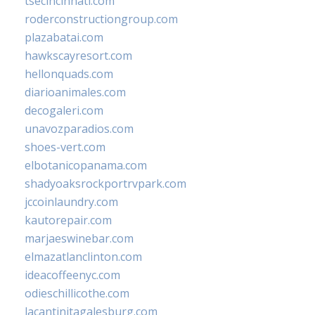
tsecincinnati.com
roderconstructiongroup.com
plazabatai.com
hawkscayresort.com
hellonquads.com
diarioanimales.com
decogaleri.com
unavozparadios.com
shoes-vert.com
elbotanicopanama.com
shadyoaksrockportrvpark.com
jccoinlaundry.com
kautorepair.com
marjaeswinebar.com
elmazatlanclinton.com
ideacoffeenyc.com
odieschillicothe.com
lacantinitagalesburg.com