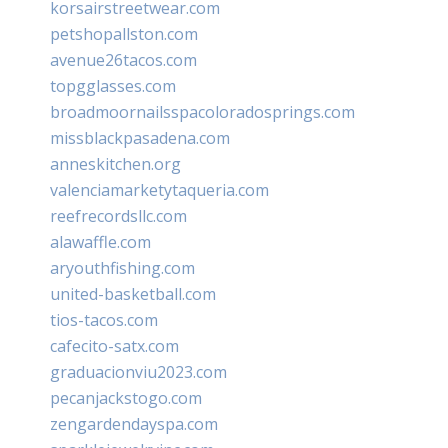
korsairstreetwear.com
petshopallston.com
avenue26tacos.com
topgglasses.com
broadmoornailsspacoloradosprings.com
missblackpasadena.com
anneskitchen.org
valenciamarketytaqueria.com
reefrecordsllc.com
alawaffle.com
aryouthfishing.com
united-basketball.com
tios-tacos.com
cafecito-satx.com
graduacionviu2023.com
pecanjackstogo.com
zengardendayspa.com