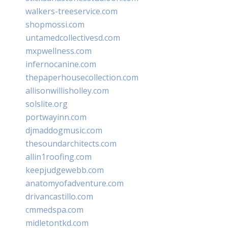
walkers-treeservice.com
shopmossi.com
untamedcollectivesd.com
mxpwellness.com
infernocanine.com
thepaperhousecollection.com
allisonwillisholley.com
solslite.org
portwayinn.com
djmaddogmusic.com
thesoundarchitects.com
allin1roofing.com
keepjudgewebb.com
anatomyofadventure.com
drivancastillo.com
cmmedspa.com
midletontkd.com