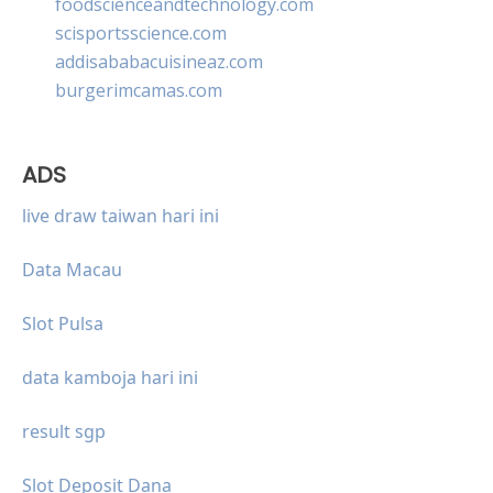
foodscienceandtechnology.com
scisportsscience.com
addisababacuisineaz.com
burgerimcamas.com
ADS
live draw taiwan hari ini
Data Macau
Slot Pulsa
data kamboja hari ini
result sgp
Slot Deposit Dana