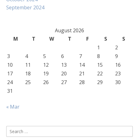
September 2024
August 2026
M
T
W
T
F
S
S
1
2
3
4
5
6
7
8
9
10
11
12
13
14
15
16
17
18
19
20
21
22
23
24
25
26
27
28
29
30
31
« Mar
Search
for: