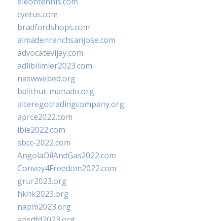
eleontennis.com
cyetus.com
bradfordshops.com
almadenranchsanjose.com
advocatevijay.com
adlibilimler2023.com
naswwebed.org
balithut-manado.org
alteregotradingcompany.org
aprce2022.com
ibie2022.com
sbcc-2022.com
AngolaOilAndGas2022.com
Convoy4Freedom2022.com
grur2023.org
hkhk2023.org
napm2023.org
apsdfd2023.org