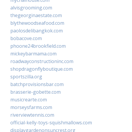
mychaihouse.com
alvisgrooming.com
thegeorginaestate.com
blythewoodseafood.com
paolosdelibangkok.com
bobacove.com
phoone24brookfield.com
mickeybarmama.com
roadwayconstructioninc.com
shopdragonflyboutique.com
sportszilla.org
batchprovisionsbar.com
brasserie-gobette.com
musicrearte.com
morseysfarms.com
riverviewtennis.com
official-kelly-toys-squishmallows.com
displaygardenonsuncrest.org