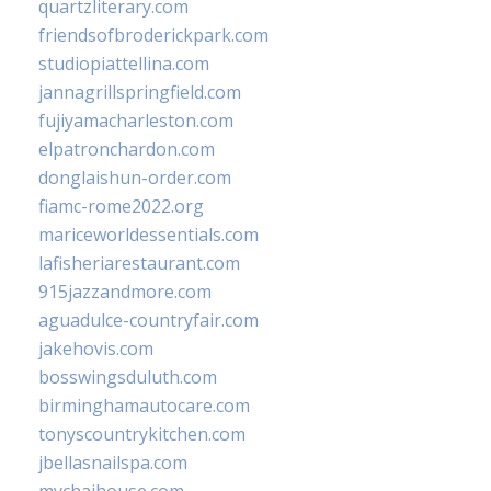
quartzliterary.com
friendsofbroderickpark.com
studiopiattellina.com
jannagrillspringfield.com
fujiyamacharleston.com
elpatronchardon.com
donglaishun-order.com
fiamc-rome2022.org
mariceworldessentials.com
lafisheriarestaurant.com
915jazzandmore.com
aguadulce-countryfair.com
jakehovis.com
bosswingsduluth.com
birminghamautocare.com
tonyscountrykitchen.com
jbellasnailspa.com