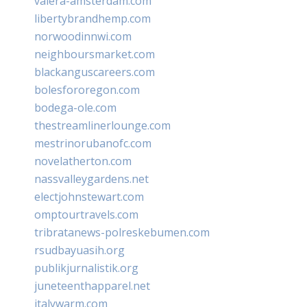
valera-amsterdam.com
libertybrandhemp.com
norwoodinnwi.com
neighboursmarket.com
blackanguscareers.com
bolesfororegon.com
bodega-ole.com
thestreamlinerlounge.com
mestrinorubanofc.com
novelatherton.com
nassvalleygardens.net
electjohnstewart.com
omptourtravels.com
tribratanews-polreskebumen.com
rsudbayuasih.org
publikjurnalistik.org
juneteenthapparel.net
italywarm.com