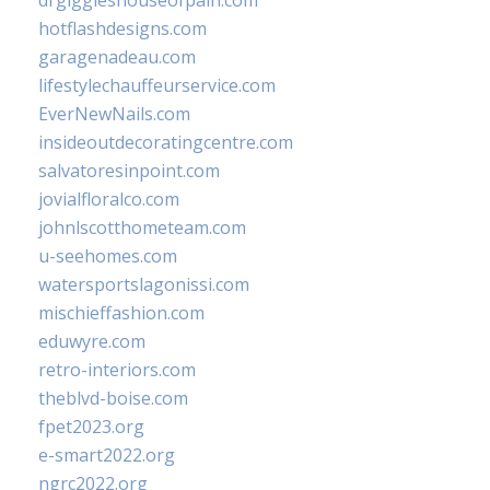
drgiggleshouseofpain.com
hotflashdesigns.com
garagenadeau.com
lifestylechauffeurservice.com
EverNewNails.com
insideoutdecoratingcentre.com
salvatoresinpoint.com
jovialfloralco.com
johnlscotthometeam.com
u-seehomes.com
watersportslagonissi.com
mischieffashion.com
eduwyre.com
retro-interiors.com
theblvd-boise.com
fpet2023.org
e-smart2022.org
ngrc2022.org