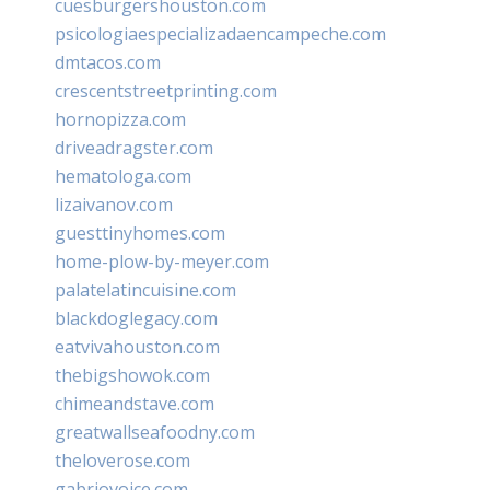
cuesburgershouston.com
psicologiaespecializadaencampeche.com
dmtacos.com
crescentstreetprinting.com
hornopizza.com
driveadragster.com
hematologa.com
lizaivanov.com
guesttinyhomes.com
home-plow-by-meyer.com
palatelatincuisine.com
blackdoglegacy.com
eatvivahouston.com
thebigshowok.com
chimeandstave.com
greatwallseafoodny.com
theloverose.com
gabriovoice.com