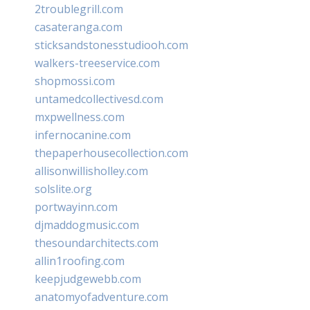
2troublegrill.com
casateranga.com
sticksandstonesstudiooh.com
walkers-treeservice.com
shopmossi.com
untamedcollectivesd.com
mxpwellness.com
infernocanine.com
thepaperhousecollection.com
allisonwillisholley.com
solslite.org
portwayinn.com
djmaddogmusic.com
thesoundarchitects.com
allin1roofing.com
keepjudgewebb.com
anatomyofadventure.com