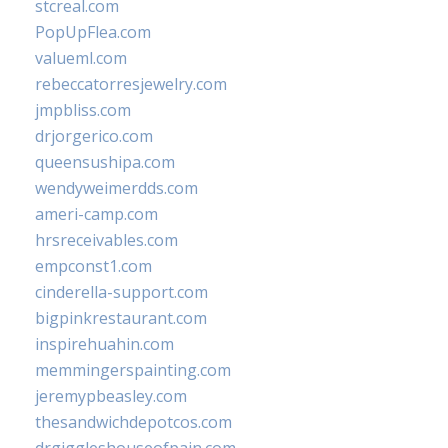
stcreal.com
PopUpFlea.com
valueml.com
rebeccatorresjewelry.com
jmpbliss.com
drjorgerico.com
queensushipa.com
wendyweimerdds.com
ameri-camp.com
hrsreceivables.com
empconst1.com
cinderella-support.com
bigpinkrestaurant.com
inspirehuahin.com
memmingerspainting.com
jeremypbeasley.com
thesandwichdepotcos.com