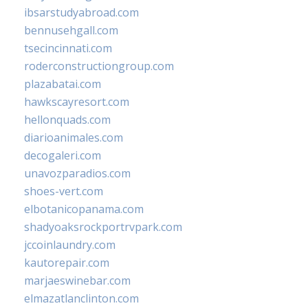
ibsarstudyabroad.com
bennusehgall.com
tsecincinnati.com
roderconstructiongroup.com
plazabatai.com
hawkscayresort.com
hellonquads.com
diarioanimales.com
decogaleri.com
unavozparadios.com
shoes-vert.com
elbotanicopanama.com
shadyoaksrockportrvpark.com
jccoinlaundry.com
kautorepair.com
marjaeswinebar.com
elmazatlanclinton.com