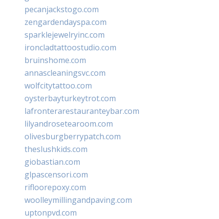
pecanjackstogo.com
zengardendayspa.com
sparklejewelryinc.com
ironcladtattoostudio.com
bruinshome.com
annascleaningsvc.com
wolfcitytattoo.com
oysterbayturkeytrot.com
lafronterarestauranteybar.com
lilyandrosetearoom.com
olivesburgberrypatch.com
theslushkids.com
giobastian.com
glpascensori.com
rifloorepoxy.com
woolleymillingandpaving.com
uptonpvd.com