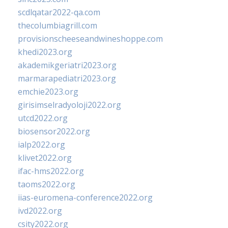
scdlqatar2022-qa.com
thecolumbiagrill.com
provisionscheeseandwineshoppe.com
khedi2023.org
akademikgeriatri2023.org
marmarapediatri2023.org
emchie2023.org
girisimselradyoloji2022.org
utcd2022.org
biosensor2022.org
ialp2022.org
klivet2022.org
ifac-hms2022.org
taoms2022.org
iias-euromena-conference2022.org
ivd2022.org
csity2022.org