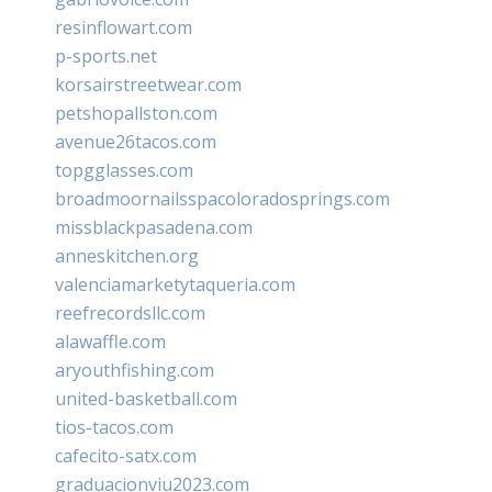
resinflowart.com
p-sports.net
korsairstreetwear.com
petshopallston.com
avenue26tacos.com
topgglasses.com
broadmoornailsspacoloradosprings.com
missblackpasadena.com
anneskitchen.org
valenciamarketytaqueria.com
reefrecordsllc.com
alawaffle.com
aryouthfishing.com
united-basketball.com
tios-tacos.com
cafecito-satx.com
graduacionviu2023.com