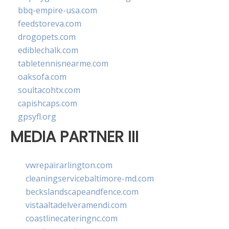
bbq-empire-usa.com
feedstoreva.com
drogopets.com
ediblechalk.com
tabletennisnearme.com
oaksofa.com
soultacohtx.com
capishcaps.com
gpsyfl.org
MEDIA PARTNER III
vwrepairarlington.com
cleaningservicebaltimore-md.com
beckslandscapeandfence.com
vistaaltadelveramendi.com
coastlinecateringnc.com