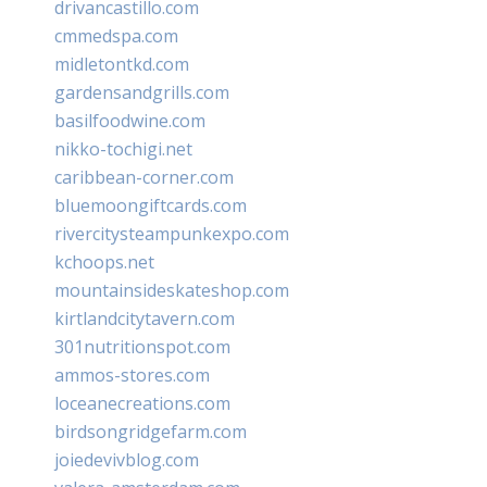
drivancastillo.com
cmmedspa.com
midletontkd.com
gardensandgrills.com
basilfoodwine.com
nikko-tochigi.net
caribbean-corner.com
bluemoongiftcards.com
rivercitysteampunkexpo.com
kchoops.net
mountainsideskateshop.com
kirtlandcitytavern.com
301nutritionspot.com
ammos-stores.com
loceanecreations.com
birdsongridgefarm.com
joiedevivblog.com