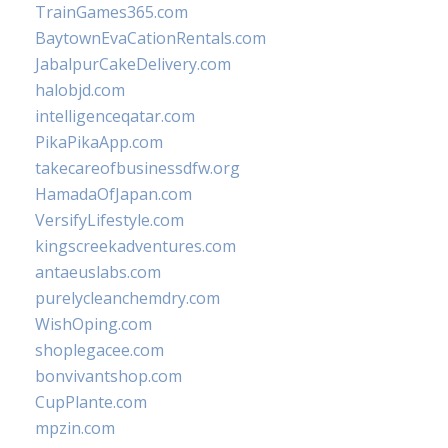
TrainGames365.com
BaytownEvaCationRentals.com
JabalpurCakeDelivery.com
halobjd.com
intelligenceqatar.com
PikaPikaApp.com
takecareofbusinessdfw.org
HamadaOfJapan.com
VersifyLifestyle.com
kingscreekadventures.com
antaeuslabs.com
purelycleanchemdry.com
WishOping.com
shoplegacee.com
bonvivantshop.com
CupPlante.com
mpzin.com