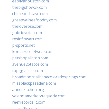
eatvivahouston.com
thebigshowok.com
chimeandstave.com
greatwallseafoodny.com
theloverose.com
gabriovoice.com
resinflowart.com
p-sports.net
korsairstreetwear.com
petshopallston.com
avenue26tacos.com
topgglasses.com
broadmoornailsspacoloradosprings.com
missblackpasadena.com
anneskitchen.org
valenciamarketytaqueria.com
reefrecordsllc.com
alawaffle.com