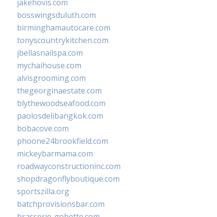
jakehovis.com
bosswingsduluth.com
birminghamautocare.com
tonyscountrykitchen.com
jbellasnailspa.com
mychaihouse.com
alvisgrooming.com
thegeorginaestate.com
blythewoodseafood.com
paolosdelibangkok.com
bobacove.com
phoone24brookfield.com
mickeybarmama.com
roadwayconstructioninc.com
shopdragonflyboutique.com
sportszilla.org
batchprovisionsbar.com
brasserie-gobette.com