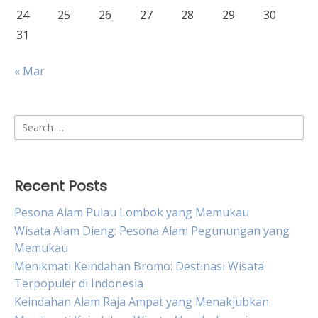
24
25
26
27
28
29
30
31
« Mar
Search
for:
Recent Posts
Pesona Alam Pulau Lombok yang Memukau
Wisata Alam Dieng: Pesona Alam Pegunungan yang
Memukau
Menikmati Keindahan Bromo: Destinasi Wisata
Terpopuler di Indonesia
Keindahan Alam Raja Ampat yang Menakjubkan