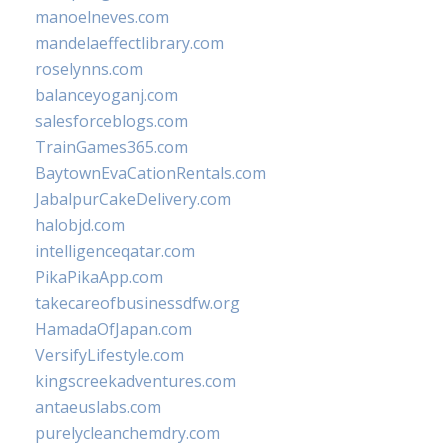
manoelneves.com
mandelaeffectlibrary.com
roselynns.com
balanceyoganj.com
salesforceblogs.com
TrainGames365.com
BaytownEvaCationRentals.com
JabalpurCakeDelivery.com
halobjd.com
intelligenceqatar.com
PikaPikaApp.com
takecareofbusinessdfw.org
HamadaOfJapan.com
VersifyLifestyle.com
kingscreekadventures.com
antaeuslabs.com
purelycleanchemdry.com