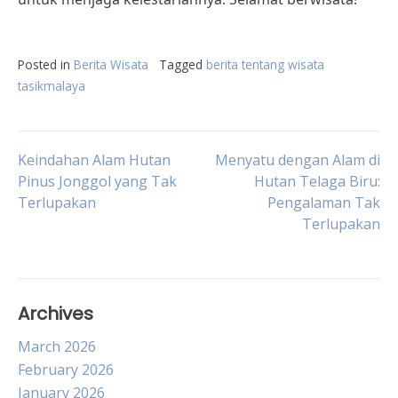
Posted in
Berita Wisata
Tagged
berita tentang wisata
tasikmalaya
Post
Keindahan Alam Hutan
Menyatu dengan Alam di
Pinus Jonggol yang Tak
Hutan Telaga Biru:
Terlupakan
Pengalaman Tak
navigation
Terlupakan
Archives
March 2026
February 2026
January 2026