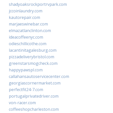
shadyoaksrockportrvpark.com
jccoinlaundry.com
kautorepair.com
marjaeswinebar.com
elmazatlanclinton.com
ideacoffeenyc.com
odieschillicothe.com
lacantinitagalesburg.com
pizzadeliverybristol.com
greenstarsmogcheck.com
happypawspl.com
callahansautoservicecenter.com
georgiascornermarket.com
perfectfit24-7.com
portugalprivatedriver.com
von-racer.com
coffeeshopcharleston.com