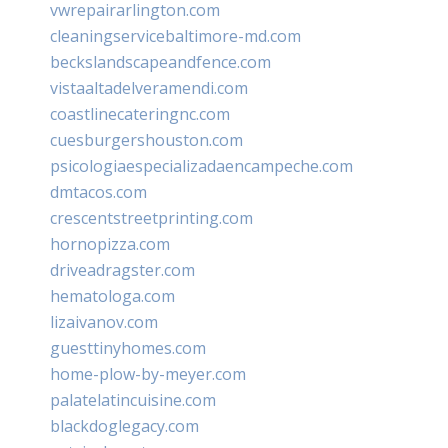
vwrepairarlington.com
cleaningservicebaltimore-md.com
beckslandscapeandfence.com
vistaaltadelveramendi.com
coastlinecateringnc.com
cuesburgershouston.com
psicologiaespecializadaencampeche.com
dmtacos.com
crescentstreetprinting.com
hornopizza.com
driveadragster.com
hematologa.com
lizaivanov.com
guesttinyhomes.com
home-plow-by-meyer.com
palatelatincuisine.com
blackdoglegacy.com