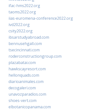
ifac-hms2022.org
taoms2022.org
iias-euromena-conference2022.org
ivd2022.org
csity2022.org
ibsarstudyabroad.com
bennusehgall.com
tsecincinnati.com
roderconstructiongroup.com
plazabatai.com
hawkscayresort.com
hellonquads.com
diarioanimales.com
decogaleri.com
unavozparadios.com
shoes-vert.com
elbotanicopanama.com