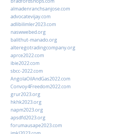
bradfordshops.com
almadenranchsanjose.com
advocatevijay.com
adlibilimler2023.com
naswwebed.org
balithut-manado.org
alteregotradingcompany.org
aprce2022.com
ibie2022.com
sbcc-2022.com
AngolaOilAndGas2022.com
Convoy4Freedom2022.com
grur2023.org
hkhk2023.org
napm2023.org
apsdfd2023.org
forumausape2023.com
imkl2023.com