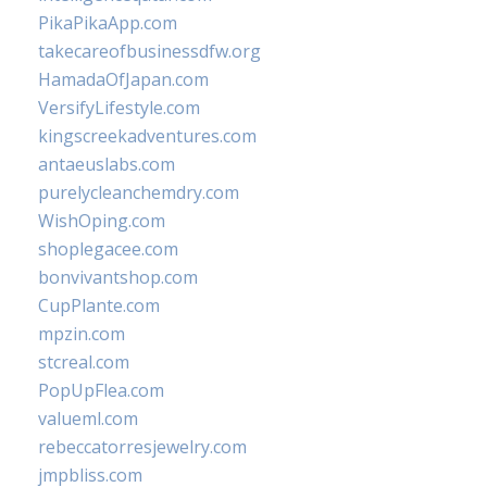
PikaPikaApp.com
takecareofbusinessdfw.org
HamadaOfJapan.com
VersifyLifestyle.com
kingscreekadventures.com
antaeuslabs.com
purelycleanchemdry.com
WishOping.com
shoplegacee.com
bonvivantshop.com
CupPlante.com
mpzin.com
stcreal.com
PopUpFlea.com
valueml.com
rebeccatorresjewelry.com
jmpbliss.com