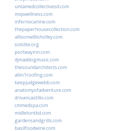
untamedcollectivesd.com
mxpwellness.com
infernocanine.com
thepaperhousecollection.com
allisonwillisholley.com
solslite.org
portwayinn.com
djmaddogmusic.com
thesoundarchitects.com
allin1roofing.com
keepjudgewebb.com
anatomyofadventure.com
drivancastillo.com
cmmedspa.com
midletontkd.com
gardensandgrills.com
basilfoodwine.com