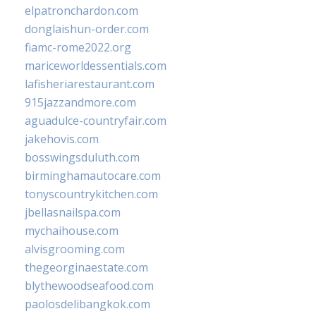
elpatronchardon.com
donglaishun-order.com
fiamc-rome2022.org
mariceworldessentials.com
lafisheriarestaurant.com
915jazzandmore.com
aguadulce-countryfair.com
jakehovis.com
bosswingsduluth.com
birminghamautocare.com
tonyscountrykitchen.com
jbellasnailspa.com
mychaihouse.com
alvisgrooming.com
thegeorginaestate.com
blythewoodseafood.com
paolosdelibangkok.com