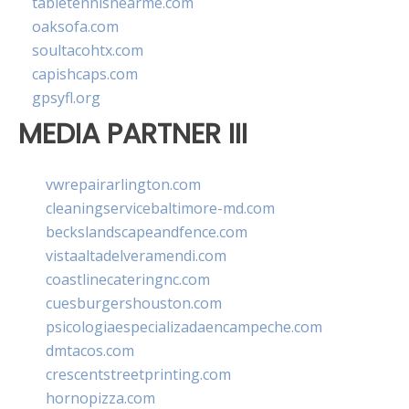
tabletennisnearme.com
oaksofa.com
soultacohtx.com
capishcaps.com
gpsyfl.org
MEDIA PARTNER III
vwrepairarlington.com
cleaningservicebaltimore-md.com
beckslandscapeandfence.com
vistaaltadelveramendi.com
coastlinecateringnc.com
cuesburgershouston.com
psicologiaespecializadaencampeche.com
dmtacos.com
crescentstreetprinting.com
hornopizza.com