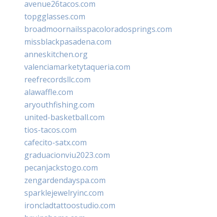
avenue26tacos.com
topgglasses.com
broadmoornailsspacoloradosprings.com
missblackpasadena.com
anneskitchen.org
valenciamarketytaqueria.com
reefrecordsllc.com
alawaffle.com
aryouthfishing.com
united-basketball.com
tios-tacos.com
cafecito-satx.com
graduacionviu2023.com
pecanjackstogo.com
zengardendayspa.com
sparklejewelryinc.com
ironcladtattoostudio.com