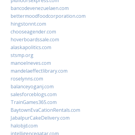
pidfloorsexpress.com
bancodevenezuelaen.com
bettermoodfoodcorporation.com
hingstonnt.com
chooseagender.com
hoverboardssale.com
alaskapolitics.com
stsmp.org
manoelneves.com
mandelaeffectlibrary.com
roselynns.com
balanceyoganj.com
salesforceblogs.com
TrainGames365.com
BaytownEvaCationRentals.com
JabalpurCakeDelivery.com
halobjd.com
intelligenceqatar.com