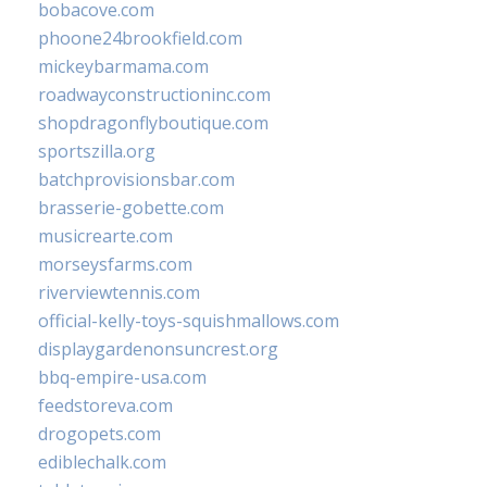
bobacove.com
phoone24brookfield.com
mickeybarmama.com
roadwayconstructioninc.com
shopdragonflyboutique.com
sportszilla.org
batchprovisionsbar.com
brasserie-gobette.com
musicrearte.com
morseysfarms.com
riverviewtennis.com
official-kelly-toys-squishmallows.com
displaygardenonsuncrest.org
bbq-empire-usa.com
feedstoreva.com
drogopets.com
ediblechalk.com