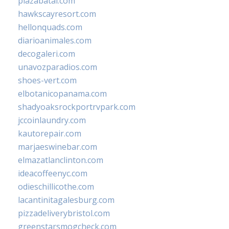
plazabatai.com
hawkscayresort.com
hellonquads.com
diarioanimales.com
decogaleri.com
unavozparadios.com
shoes-vert.com
elbotanicopanama.com
shadyoaksrockportrvpark.com
jccoinlaundry.com
kautorepair.com
marjaeswinebar.com
elmazatlanclinton.com
ideacoffeenyc.com
odieschillicothe.com
lacantinitagalesburg.com
pizzadeliverybristol.com
greenstarsmogcheck.com