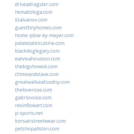
driveadragster.com
hematologa.com
lizaivanov.com
guesttinyhomes.com
home-plow-by-meyer.com
palatelatincuisine.com
blackdoglegacy.com
eatvivahouston.com
thebigshowok.com
chimeandstave.com
greatwallseafoodny.com
theloverose.com
gabriovoice.com
resinflowart.com
p-sports.net
korsairstreetwear.com
petshopallston.com