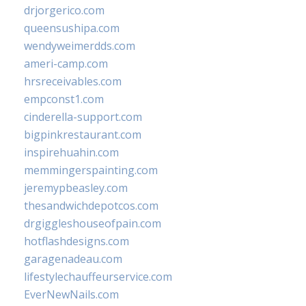
drjorgerico.com
queensushipa.com
wendyweimerdds.com
ameri-camp.com
hrsreceivables.com
empconst1.com
cinderella-support.com
bigpinkrestaurant.com
inspirehuahin.com
memmingerspainting.com
jeremypbeasley.com
thesandwichdepotcos.com
drgiggleshouseofpain.com
hotflashdesigns.com
garagenadeau.com
lifestylechauffeurservice.com
EverNewNails.com