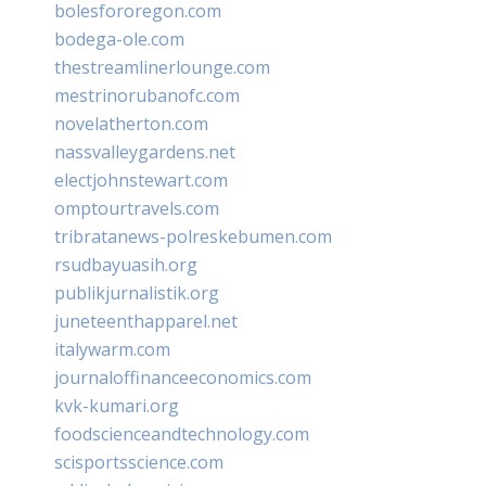
bolesfororegon.com
bodega-ole.com
thestreamlinerlounge.com
mestrinorubanofc.com
novelatherton.com
nassvalleygardens.net
electjohnstewart.com
omptourtravels.com
tribratanews-polreskebumen.com
rsudbayuasih.org
publikjurnalistik.org
juneteenthapparel.net
italywarm.com
journaloffinanceeconomics.com
kvk-kumari.org
foodscienceandtechnology.com
scisportsscience.com