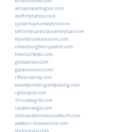
bruinshome.com
annascleaningsvc.com
wolfcitytattoo.com
oysterbayturkeytrot.com
lafronterarestauranteybar.com
lilyandrosetearoom.com
olivesburgberrypatch.com
theslushkids.com
giobastian.com
glpascensori.com
rifloorepoxy.com
woolleymillingandpaving.com
uptonpvd.com
2troublegrill.com
casateranga.com
sticksandstonesstudiooh.com
walkers-treeservice.com
shopmossi.com