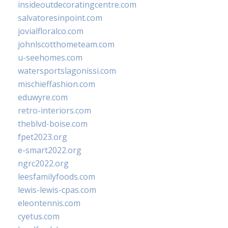
insideoutdecoratingcentre.com
salvatoresinpoint.com
jovialfloralco.com
johnlscotthometeam.com
u-seehomes.com
watersportslagonissi.com
mischieffashion.com
eduwyre.com
retro-interiors.com
theblvd-boise.com
fpet2023.org
e-smart2022.org
ngrc2022.org
leesfamilyfoods.com
lewis-lewis-cpas.com
eleontennis.com
cyetus.com