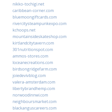
nikko-tochigi.net
caribbean-corner.com
bluemoongiftcards.com
rivercitysteampunkexpo.com
kchoops.net
mountainsideskateshop.com
kirtlandcitytavern.com
301nutritionspot.com
ammos-stores.com
loceanecreations.com
birdsongridgefarm.com
joiedevivblog.com
valera-amsterdam.com
libertybrandhemp.com
norwoodinnwi.com
neighboursmarket.com
blackanguscareers.com