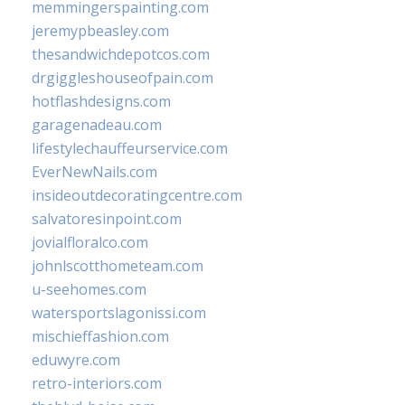
memmingerspainting.com
jeremypbeasley.com
thesandwichdepotcos.com
drgiggleshouseofpain.com
hotflashdesigns.com
garagenadeau.com
lifestylechauffeurservice.com
EverNewNails.com
insideoutdecoratingcentre.com
salvatoresinpoint.com
jovialfloralco.com
johnlscotthometeam.com
u-seehomes.com
watersportslagonissi.com
mischieffashion.com
eduwyre.com
retro-interiors.com