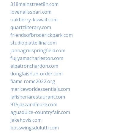
318mainstreet8h.com
lovenailsspari.com
oakberry-kuwait.com
quartzliterary.com
friendsofbroderickpark.com
studiopiattellina.com
jannagrillspringfield.com
fujiyamacharleston.com
elpatronchardon.com
donglaishun-order.com
fiamc-rome2022.org
mariceworldessentials.com
lafisheriarestaurant.com
915jazzandmore.com
aguadulce-countryfair.com
jakehovis.com
bosswingsduluth.com