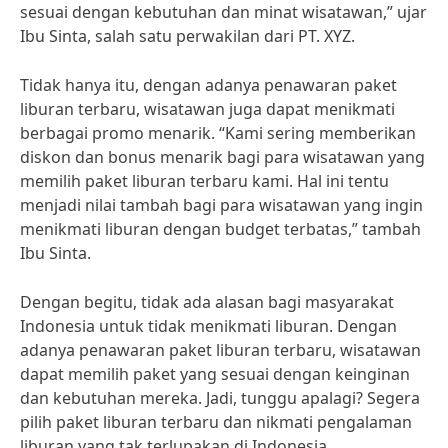
sesuai dengan kebutuhan dan minat wisatawan,” ujar
Ibu Sinta, salah satu perwakilan dari PT. XYZ.
Tidak hanya itu, dengan adanya penawaran paket
liburan terbaru, wisatawan juga dapat menikmati
berbagai promo menarik. “Kami sering memberikan
diskon dan bonus menarik bagi para wisatawan yang
memilih paket liburan terbaru kami. Hal ini tentu
menjadi nilai tambah bagi para wisatawan yang ingin
menikmati liburan dengan budget terbatas,” tambah
Ibu Sinta.
Dengan begitu, tidak ada alasan bagi masyarakat
Indonesia untuk tidak menikmati liburan. Dengan
adanya penawaran paket liburan terbaru, wisatawan
dapat memilih paket yang sesuai dengan keinginan
dan kebutuhan mereka. Jadi, tunggu apalagi? Segera
pilih paket liburan terbaru dan nikmati pengalaman
liburan yang tak terlupakan di Indonesia.