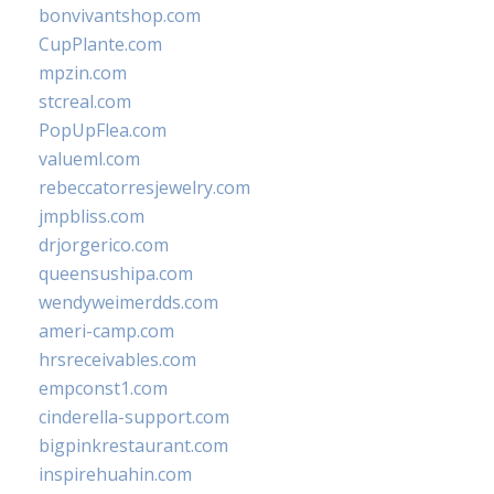
bonvivantshop.com
CupPlante.com
mpzin.com
stcreal.com
PopUpFlea.com
valueml.com
rebeccatorresjewelry.com
jmpbliss.com
drjorgerico.com
queensushipa.com
wendyweimerdds.com
ameri-camp.com
hrsreceivables.com
empconst1.com
cinderella-support.com
bigpinkrestaurant.com
inspirehuahin.com