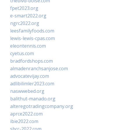
theblvd-boise.com
fpet2023.org
e-smart2022.org
ngrc2022.org
leesfamilyfoods.com
lewis-lewis-cpas.com
eleontennis.com
cyetus.com
bradfordshops.com
almadenranchsanjose.com
advocatevijay.com
adlibilimler2023.com
naswwebed.org
balithut-manado.org
alteregotradingcompany.org
aprce2022.com
ibie2022.com
sbcc-2022.com