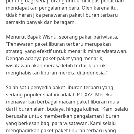
penting bagi setiap orang untuk melepas penat dan
mendapatkan pengalaman baru. Oleh karena itu,
tidak heran jika penawaran paket liburan terbaru
semakin banyak dan beragam.
Menurut Bapak Wisnu, seorang pakar pariwisata,
“Penawaran paket liburan terbaru merupakan
strategi yang efektif untuk menarik minat wisatawan.
Dengan adanya paket-paket yang menarik,
wisatawan akan merasa lebih tertarik untuk
menghabiskan liburan mereka di Indonesia.”
Salah satu penyedia paket liburan terbaru yang
sedang populer saat ini adalah PT. XYZ. Mereka
menawarkan berbagai macam paket liburan mulai
dari liburan alam, budaya, hingga kuliner. “Kami selalu
berusaha untuk memberikan pengalaman liburan
yang berkesan bagi para wisatawan. Kami selalu
menghadirkan paket-paket liburan terbaru yang