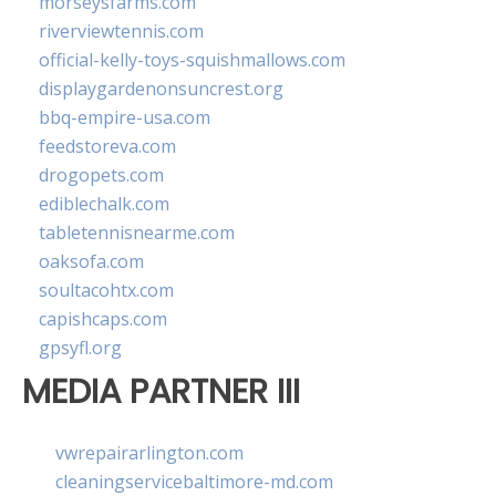
morseysfarms.com
riverviewtennis.com
official-kelly-toys-squishmallows.com
displaygardenonsuncrest.org
bbq-empire-usa.com
feedstoreva.com
drogopets.com
ediblechalk.com
tabletennisnearme.com
oaksofa.com
soultacohtx.com
capishcaps.com
gpsyfl.org
MEDIA PARTNER III
vwrepairarlington.com
cleaningservicebaltimore-md.com