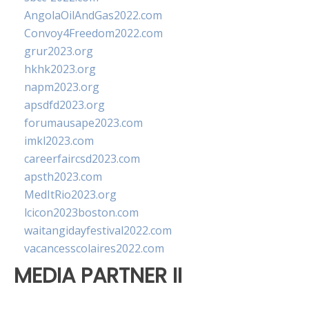
AngolaOilAndGas2022.com
Convoy4Freedom2022.com
grur2023.org
hkhk2023.org
napm2023.org
apsdfd2023.org
forumausape2023.com
imkl2023.com
careerfaircsd2023.com
apsth2023.com
MedItRio2023.org
lcicon2023boston.com
waitangidayfestival2022.com
vacancesscolaires2022.com
MEDIA PARTNER II