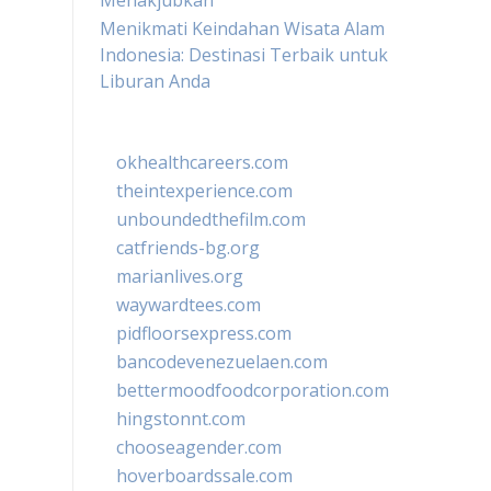
Menakjubkan
Menikmati Keindahan Wisata Alam
Indonesia: Destinasi Terbaik untuk
Liburan Anda
okhealthcareers.com
theintexperience.com
unboundedthefilm.com
catfriends-bg.org
marianlives.org
waywardtees.com
pidfloorsexpress.com
bancodevenezuelaen.com
bettermoodfoodcorporation.com
hingstonnt.com
chooseagender.com
hoverboardssale.com