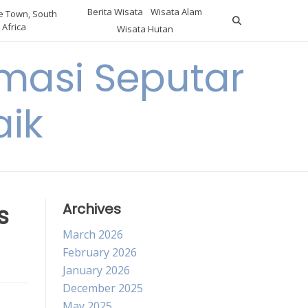
Berita Wisata
Wisata Alam
 Town, South
Africa
Wisata Hutan
masi Seputar
aik
s
Archives
March 2026
February 2026
January 2026
December 2025
May 2025