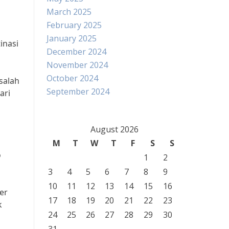
March 2025
February 2025
January 2025
inasi
December 2024
November 2024
October 2024
salah
September 2024
ari
August 2026
M
T
W
T
F
S
S
o
1
2
3
4
5
6
7
8
9
10
11
12
13
14
15
16
er
17
18
19
20
21
22
23
k
24
25
26
27
28
29
30