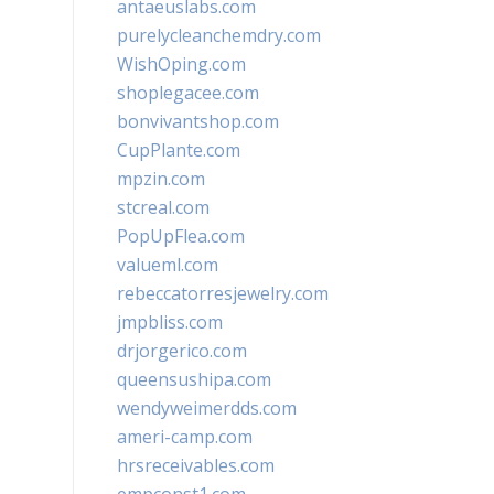
antaeuslabs.com
purelycleanchemdry.com
WishOping.com
shoplegacee.com
bonvivantshop.com
CupPlante.com
mpzin.com
stcreal.com
PopUpFlea.com
valueml.com
rebeccatorresjewelry.com
jmpbliss.com
drjorgerico.com
queensushipa.com
wendyweimerdds.com
ameri-camp.com
hrsreceivables.com