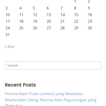
1
2
3
4
5
6
7
8
9
10
11
12
13
14
15
16
17
18
19
20
21
22
23
24
25
26
27
28
29
30
31
« Mar
Search
for:
Recent Posts
Pesona Alam Pulau Lombok yang Memukau
Wisata Alam Dieng: Pesona Alam Pegunungan yang
Memukau