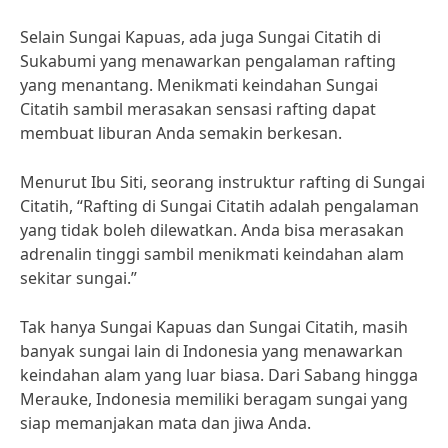
Selain Sungai Kapuas, ada juga Sungai Citatih di
Sukabumi yang menawarkan pengalaman rafting
yang menantang. Menikmati keindahan Sungai
Citatih sambil merasakan sensasi rafting dapat
membuat liburan Anda semakin berkesan.
Menurut Ibu Siti, seorang instruktur rafting di Sungai
Citatih, “Rafting di Sungai Citatih adalah pengalaman
yang tidak boleh dilewatkan. Anda bisa merasakan
adrenalin tinggi sambil menikmati keindahan alam
sekitar sungai.”
Tak hanya Sungai Kapuas dan Sungai Citatih, masih
banyak sungai lain di Indonesia yang menawarkan
keindahan alam yang luar biasa. Dari Sabang hingga
Merauke, Indonesia memiliki beragam sungai yang
siap memanjakan mata dan jiwa Anda.