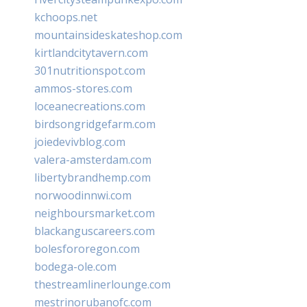
kchoops.net
mountainsideskateshop.com
kirtlandcitytavern.com
301nutritionspot.com
ammos-stores.com
loceanecreations.com
birdsongridgefarm.com
joiedevivblog.com
valera-amsterdam.com
libertybrandhemp.com
norwoodinnwi.com
neighboursmarket.com
blackanguscareers.com
bolesfororegon.com
bodega-ole.com
thestreamlinerlounge.com
mestrinorubanofc.com