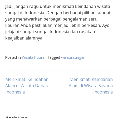
Jadi, jangan ragu untuk menikmati keindahan wisata
sungai di Indonesia. Dengan berbagai pilihan sungai
yang menawarkan berbagai pengalaman seru,
liburan Anda pasti akan menjadi lebih berkesan. Ayo
jelajahi sungai-sungai Indonesia dan rasakan
keajaiban alamnya!
Posted in
Wisata Hutan
Tagged
wisata sungai
Post
Menikmati Keindahan
Menikmati Keindahan
Alam di Wisata Danau
Alam di Wisata Savana
Indonesia
Indonesia
navigation