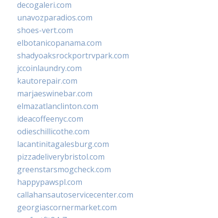
decogaleri.com
unavozparadios.com
shoes-vert.com
elbotanicopanama.com
shadyoaksrockportrvpark.com
jccoinlaundry.com
kautorepair.com
marjaeswinebar.com
elmazatlanclinton.com
ideacoffeenyc.com
odieschillicothe.com
lacantinitagalesburg.com
pizzadeliverybristol.com
greenstarsmogcheck.com
happypawspl.com
callahansautoservicecenter.com
georgiascornermarket.com