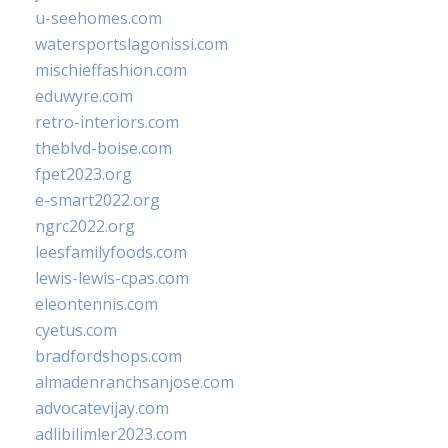
u-seehomes.com
watersportslagonissi.com
mischieffashion.com
eduwyre.com
retro-interiors.com
theblvd-boise.com
fpet2023.org
e-smart2022.org
ngrc2022.org
leesfamilyfoods.com
lewis-lewis-cpas.com
eleontennis.com
cyetus.com
bradfordshops.com
almadenranchsanjose.com
advocatevijay.com
adlibilimler2023.com