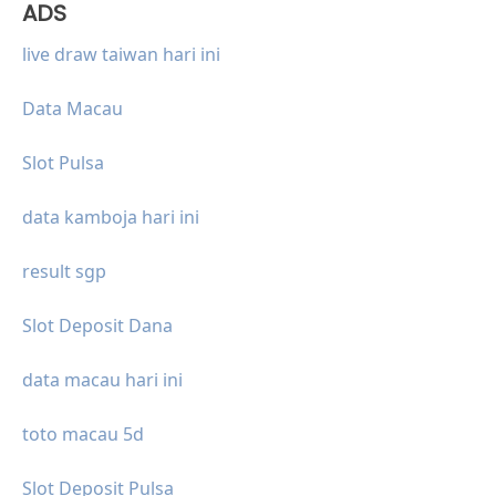
ADS
live draw taiwan hari ini
Data Macau
Slot Pulsa
data kamboja hari ini
result sgp
Slot Deposit Dana
data macau hari ini
toto macau 5d
Slot Deposit Pulsa