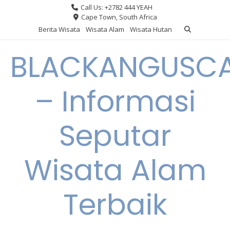
Skip
Call Us: +2782 444 YEAH
to
Cape Town, South Africa
content
Berita Wisata
Wisata Alam
Wisata Hutan
BLACKANGUSCA
– Informasi
Seputar
Wisata Alam
Terbaik