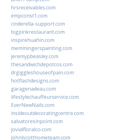
hrsreceivables.com
empconst1.com
cinderella-support.com
bigpinkrestaurant.com
inspirehuahin.com
memmingerspainting.com
jeremypbeasley.com
thesandwichdepotcos.com
drgiggleshouseofpain.com
hotflashdesigns.com
garagenadeau.com
lifestylechauffeurservice.com
EverNewNails.com
insideoutdecoratingcentre.com
salvatoresinpoint.com
jovialfloralco.com
johnlscotthometeam.com