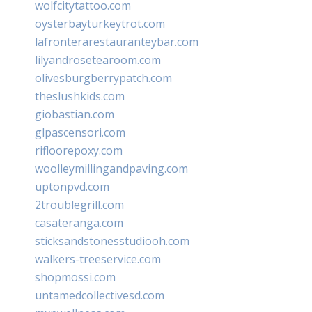
wolfcitytattoo.com
oysterbayturkeytrot.com
lafronterarestauranteybar.com
lilyandrosetearoom.com
olivesburgberrypatch.com
theslushkids.com
giobastian.com
glpascensori.com
rifloorepoxy.com
woolleymillingandpaving.com
uptonpvd.com
2troublegrill.com
casateranga.com
sticksandstonesstudiooh.com
walkers-treeservice.com
shopmossi.com
untamedcollectivesd.com