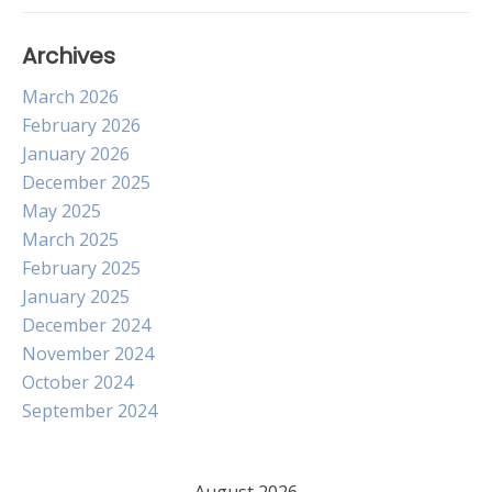
Archives
March 2026
February 2026
January 2026
December 2025
May 2025
March 2025
February 2025
January 2025
December 2024
November 2024
October 2024
September 2024