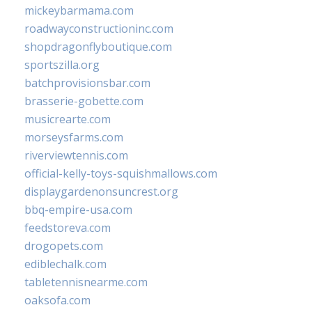
mickeybarmama.com
roadwayconstructioninc.com
shopdragonflyboutique.com
sportszilla.org
batchprovisionsbar.com
brasserie-gobette.com
musicrearte.com
morseysfarms.com
riverviewtennis.com
official-kelly-toys-squishmallows.com
displaygardenonsuncrest.org
bbq-empire-usa.com
feedstoreva.com
drogopets.com
ediblechalk.com
tabletennisnearme.com
oaksofa.com