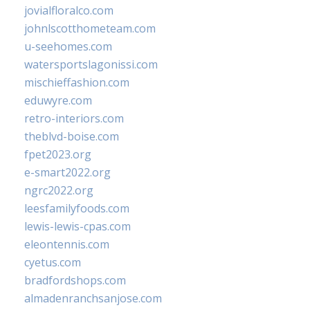
jovialfloralco.com
johnlscotthometeam.com
u-seehomes.com
watersportslagonissi.com
mischieffashion.com
eduwyre.com
retro-interiors.com
theblvd-boise.com
fpet2023.org
e-smart2022.org
ngrc2022.org
leesfamilyfoods.com
lewis-lewis-cpas.com
eleontennis.com
cyetus.com
bradfordshops.com
almadenranchsanjose.com