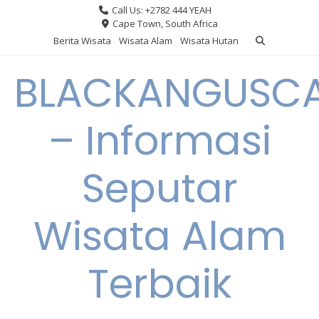
Skip
Call Us: +2782 444 YEAH
to
Cape Town, South Africa
content
Berita Wisata
Wisata Alam
Wisata Hutan
BLACKANGUSCA
– Informasi
Seputar
Wisata Alam
Terbaik