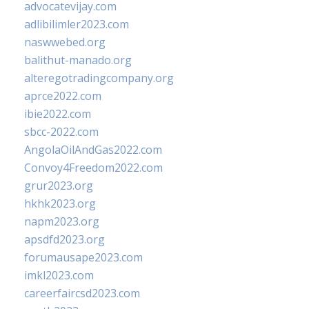
advocatevijay.com
adlibilimler2023.com
naswwebed.org
balithut-manado.org
alteregotradingcompany.org
aprce2022.com
ibie2022.com
sbcc-2022.com
AngolaOilAndGas2022.com
Convoy4Freedom2022.com
grur2023.org
hkhk2023.org
napm2023.org
apsdfd2023.org
forumausape2023.com
imkl2023.com
careerfaircsd2023.com