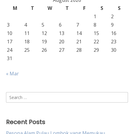
August 2026
M
T
W
T
F
S
S
1
2
3
4
5
6
7
8
9
10
11
12
13
14
15
16
17
18
19
20
21
22
23
24
25
26
27
28
29
30
31
« Mar
Search
for:
Recent Posts
Pesona Alam Pulau Lombok yang Memukau