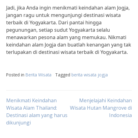
Jadi, jika Anda ingin menikmati keindahan alam Jogja,
jangan ragu untuk mengunjungi destinasi wisata
terbaik di Yogyakarta. Dari pantai hingga
pegunungan, setiap sudut Yogyakarta selalu
menawarkan pesona alam yang memukau. Nikmati
keindahan alam Jogja dan buatlah kenangan yang tak
terlupakan di destinasi wisata terbaik di Yogyakarta.
Posted in
Berita Wisata
Tagged
berita wisata jogja
Post
Menikmati Keindahan
Menjelajahi Keindahan
Wisata Alam Thailand:
Wisata Hutan Mangrove di
Destinasi alam yang harus
Indonesia
navigation
dikunjungi