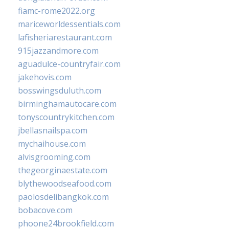
fiamc-rome2022.org
mariceworldessentials.com
lafisheriarestaurant.com
915jazzandmore.com
aguadulce-countryfair.com
jakehovis.com
bosswingsduluth.com
birminghamautocare.com
tonyscountrykitchen.com
jbellasnailspa.com
mychaihouse.com
alvisgrooming.com
thegeorginaestate.com
blythewoodseafood.com
paolosdelibangkok.com
bobacove.com
phoone24brookfield.com