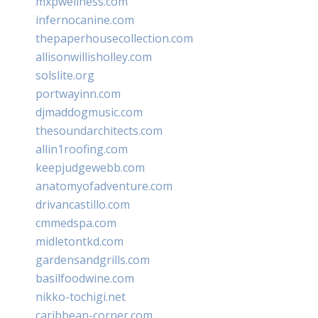
mxpwellness.com
infernocanine.com
thepaperhousecollection.com
allisonwillisholley.com
solslite.org
portwayinn.com
djmaddogmusic.com
thesoundarchitects.com
allin1roofing.com
keepjudgewebb.com
anatomyofadventure.com
drivancastillo.com
cmmedspa.com
midletontkd.com
gardensandgrills.com
basilfoodwine.com
nikko-tochigi.net
caribbean-corner.com