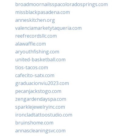
broadmoornailsspacoloradosprings.com
missblackpasadena.com
anneskitchen.org
valenciamarketytaqueria.com
reefrecordsllc.com
alawaffle.com
aryouthfishing.com
united-basketball.com
tios-tacos.com
cafecito-satx.com
graduacionviu2023.com
pecanjackstogo.com
zengardendayspa.com
sparklejewelryinc.com
ironcladtattoostudio.com
bruinshome.com
annascleaningsvc.com