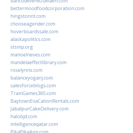
bancodevenezuelaen.com
bettermoodfoodcorporation.com
hingstonnt.com
chooseagender.com
hoverboardssale.com
alaskapolitics.com
stsmp.org
manoelneves.com
mandelaeffectlibrary.com
roselynns.com
balanceyoganj.com
salesforceblogs.com
TrainGames365.com
BaytownEvaCationRentals.com
JabalpurCakeDelivery.com
halobjd.com
intelligenceqatar.com
PikaPikaApp.com