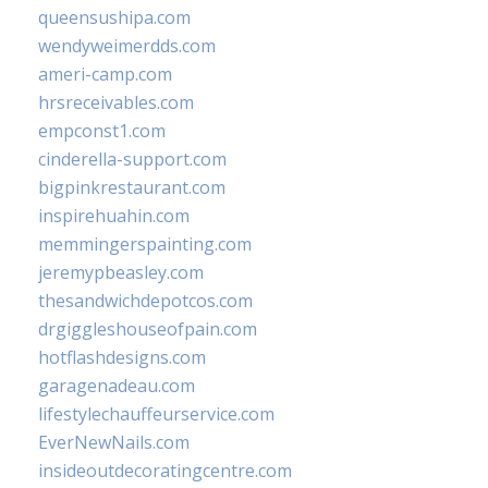
queensushipa.com
wendyweimerdds.com
ameri-camp.com
hrsreceivables.com
empconst1.com
cinderella-support.com
bigpinkrestaurant.com
inspirehuahin.com
memmingerspainting.com
jeremypbeasley.com
thesandwichdepotcos.com
drgiggleshouseofpain.com
hotflashdesigns.com
garagenadeau.com
lifestylechauffeurservice.com
EverNewNails.com
insideoutdecoratingcentre.com