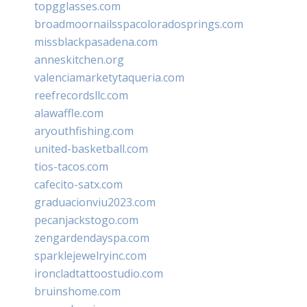
topgglasses.com
broadmoornailsspacoloradosprings.com
missblackpasadena.com
anneskitchen.org
valenciamarketytaqueria.com
reefrecordsllc.com
alawaffle.com
aryouthfishing.com
united-basketball.com
tios-tacos.com
cafecito-satx.com
graduacionviu2023.com
pecanjackstogo.com
zengardendayspa.com
sparklejewelryinc.com
ironcladtattoostudio.com
bruinshome.com