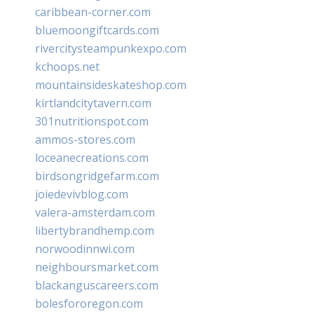
caribbean-corner.com
bluemoongiftcards.com
rivercitysteampunkexpo.com
kchoops.net
mountainsideskateshop.com
kirtlandcitytavern.com
301nutritionspot.com
ammos-stores.com
loceanecreations.com
birdsongridgefarm.com
joiedevivblog.com
valera-amsterdam.com
libertybrandhemp.com
norwoodinnwi.com
neighboursmarket.com
blackanguscareers.com
bolesfororegon.com