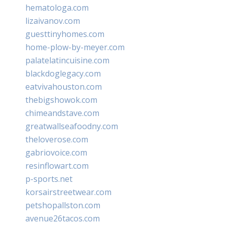
hematologa.com
lizaivanov.com
guesttinyhomes.com
home-plow-by-meyer.com
palatelatincuisine.com
blackdoglegacy.com
eatvivahouston.com
thebigshowok.com
chimeandstave.com
greatwallseafoodny.com
theloverose.com
gabriovoice.com
resinflowart.com
p-sports.net
korsairstreetwear.com
petshopallston.com
avenue26tacos.com