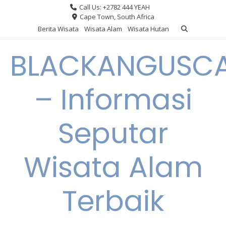
Skip
Call Us: +2782 444 YEAH
to
Cape Town, South Africa
content
Berita Wisata
Wisata Alam
Wisata Hutan
BLACKANGUSCA
– Informasi
Seputar
Wisata Alam
Terbaik