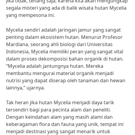
Jika tidak, tenang saja, karena kita akan mengungkap
segala misteri yang ada di balik wisata hutan Mycelia
yang mempesona ini.
Mycelia sendiri adalah jaringan jamur yang sangat
penting dalam ekosistem hutan. Menurut Profesor
Mardiana, seorang ahli biologi dari Universitas
Indonesia, Mycelia memiliki peran yang sangat vital
dalam proses dekomposisi bahan organik di hutan.
“Mycelia adalah jantungnya hutan. Mereka
membantu mengurai material organik menjadi
nutrisi yang dapat diserap oleh tanaman dan hewan
lainnya,” ujarnya.
Tak heran jika hutan Mycelia menjadi daya tarik
tersendiri bagi para pecinta alam dan peneliti.
Dengan keindahan alam yang masih alami dan
keberagaman flora dan fauna yang unik, tempat ini
menjadi destinasi yang sangat menarik untuk