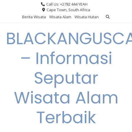
Skip
Call Us: +2782 444 YEAH
to
Cape Town, South Africa
content
Berita Wisata
Wisata Alam
Wisata Hutan
BLACKANGUSCA
– Informasi
Seputar
Wisata Alam
Terbaik