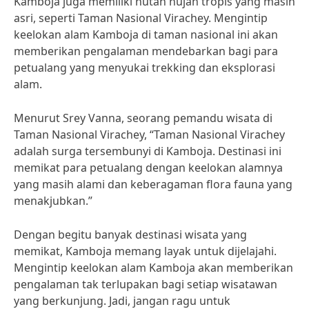
Kamboja juga memiliki hutan hujan tropis yang masih
asri, seperti Taman Nasional Virachey. Mengintip
keelokan alam Kamboja di taman nasional ini akan
memberikan pengalaman mendebarkan bagi para
petualang yang menyukai trekking dan eksplorasi
alam.
Menurut Srey Vanna, seorang pemandu wisata di
Taman Nasional Virachey, “Taman Nasional Virachey
adalah surga tersembunyi di Kamboja. Destinasi ini
memikat para petualang dengan keelokan alamnya
yang masih alami dan keberagaman flora fauna yang
menakjubkan.”
Dengan begitu banyak destinasi wisata yang
memikat, Kamboja memang layak untuk dijelajahi.
Mengintip keelokan alam Kamboja akan memberikan
pengalaman tak terlupakan bagi setiap wisatawan
yang berkunjung. Jadi, jangan ragu untuk