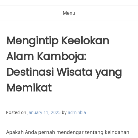
Menu
Mengintip Keelokan
Alam Kamboja:
Destinasi Wisata yang
Memikat
Posted on
January 11, 2025
by
adminbla
Apakah Anda pernah mendengar tentang keindahan