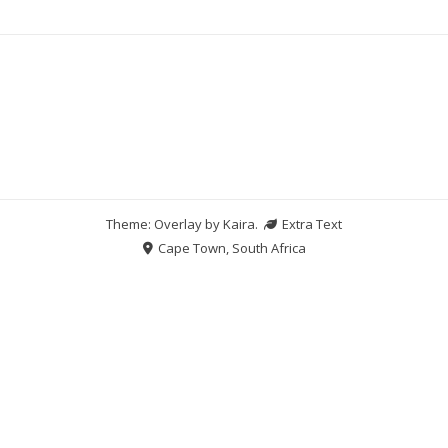
Theme: Overlay by
Kaira
.
Extra Text
Cape Town, South Africa