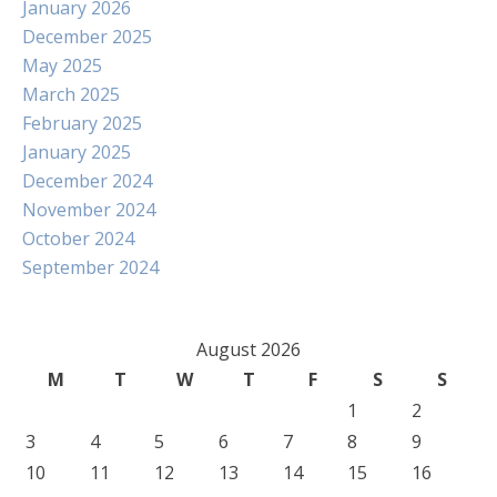
January 2026
December 2025
May 2025
March 2025
February 2025
January 2025
December 2024
November 2024
October 2024
September 2024
August 2026
M
T
W
T
F
S
S
1
2
3
4
5
6
7
8
9
10
11
12
13
14
15
16