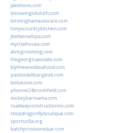
jakehovis.com
bosswingsduluth.com
birminghamautocare.com
tonyscountrykitchen.com
jbellasnailspa.com
mychaihouse.com
alvisgrooming.com
thegeorginaestate.com
blythewoodseafood.com
paolosdelibangkok.com
bobacove.com
phoone24brookfield.com
mickeybarmama.com
roadwayconstructioninc.com
shopdragonflyboutique.com
sportszilla.org
batchprovisionsbar.com