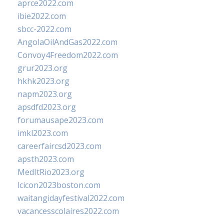
aprce2022.com
ibie2022.com
sbcc-2022.com
AngolaOilAndGas2022.com
Convoy4Freedom2022.com
grur2023.org
hkhk2023.org
napm2023.org
apsdfd2023.org
forumausape2023.com
imkl2023.com
careerfaircsd2023.com
apsth2023.com
MedItRio2023.org
lcicon2023boston.com
waitangidayfestival2022.com
vacancesscolaires2022.com