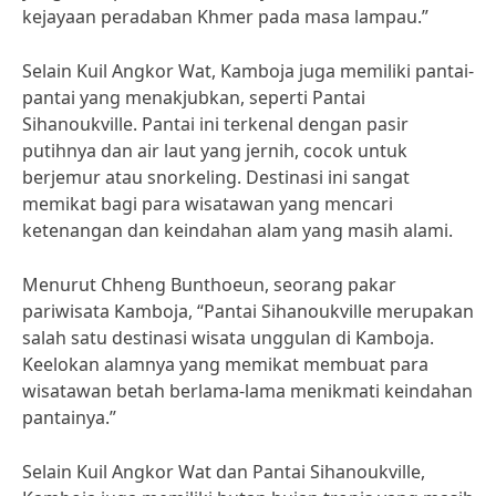
kejayaan peradaban Khmer pada masa lampau.”
Selain Kuil Angkor Wat, Kamboja juga memiliki pantai-
pantai yang menakjubkan, seperti Pantai
Sihanoukville. Pantai ini terkenal dengan pasir
putihnya dan air laut yang jernih, cocok untuk
berjemur atau snorkeling. Destinasi ini sangat
memikat bagi para wisatawan yang mencari
ketenangan dan keindahan alam yang masih alami.
Menurut Chheng Bunthoeun, seorang pakar
pariwisata Kamboja, “Pantai Sihanoukville merupakan
salah satu destinasi wisata unggulan di Kamboja.
Keelokan alamnya yang memikat membuat para
wisatawan betah berlama-lama menikmati keindahan
pantainya.”
Selain Kuil Angkor Wat dan Pantai Sihanoukville,