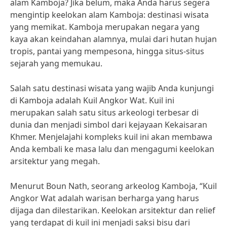
alam Kamboja? Jika belum, maka Anda harus segera
mengintip keelokan alam Kamboja: destinasi wisata
yang memikat. Kamboja merupakan negara yang
kaya akan keindahan alamnya, mulai dari hutan hujan
tropis, pantai yang mempesona, hingga situs-situs
sejarah yang memukau.
Salah satu destinasi wisata yang wajib Anda kunjungi
di Kamboja adalah Kuil Angkor Wat. Kuil ini
merupakan salah satu situs arkeologi terbesar di
dunia dan menjadi simbol dari kejayaan Kekaisaran
Khmer. Menjelajahi kompleks kuil ini akan membawa
Anda kembali ke masa lalu dan mengagumi keelokan
arsitektur yang megah.
Menurut Boun Nath, seorang arkeolog Kamboja, “Kuil
Angkor Wat adalah warisan berharga yang harus
dijaga dan dilestarikan. Keelokan arsitektur dan relief
yang terdapat di kuil ini menjadi saksi bisu dari