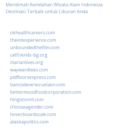
Menikmati Keindahan Wisata Alam Indonesia:
Destinasi Terbaik untuk Liburan Anda
okhealthcareers.com
theintexperience.com
unboundedthefilm.com
catfriends-bg.org
marianlives.org
waywardtees.com
pidfloorsexpress.com
bancodevenezuelaen.com
bettermoodfoodcorporation.com
hingstonnt.com
chooseagender.com
hoverboardssale.com
alaskapolitics.com