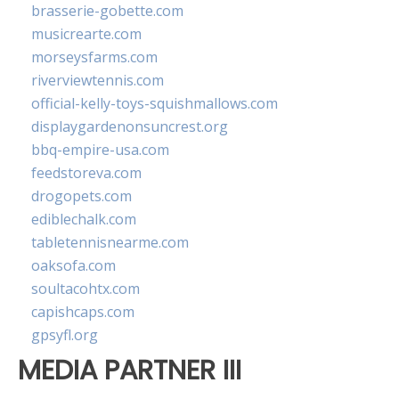
brasserie-gobette.com
musicrearte.com
morseysfarms.com
riverviewtennis.com
official-kelly-toys-squishmallows.com
displaygardenonsuncrest.org
bbq-empire-usa.com
feedstoreva.com
drogopets.com
ediblechalk.com
tabletennisnearme.com
oaksofa.com
soultacohtx.com
capishcaps.com
gpsyfl.org
MEDIA PARTNER III