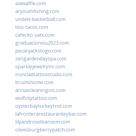
alawaffle.com
aryouthfishing.com
united-basketball.com
tios-tacos.com
cafecito-satx.com
graduacionviu2023.com
pecanjackstogo.com
zengardendayspa.com
sparklejewelryinc.com
ironcladtattoostudio.com
bruinshome.com
annascleaningsvc.com
wolfcitytattoo.com
oysterbayturkeytrot.com
lafronterarestauranteybar.com
lilyandrosetearoom.com
olivesburgberrypatch.com