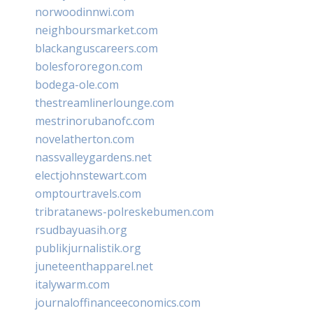
norwoodinnwi.com
neighboursmarket.com
blackanguscareers.com
bolesfororegon.com
bodega-ole.com
thestreamlinerlounge.com
mestrinorubanofc.com
novelatherton.com
nassvalleygardens.net
electjohnstewart.com
omptourtravels.com
tribratanews-polreskebumen.com
rsudbayuasih.org
publikjurnalistik.org
juneteenthapparel.net
italywarm.com
journaloffinanceeconomics.com