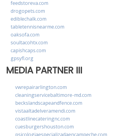
feedstoreva.com
drogopets.com
ediblechalk.com
tabletennisnearme.com
oaksofa.com
soultacohtx.com
capishcaps.com
gpsyfl.org
MEDIA PARTNER III
vwrepairarlington.com
cleaningservicebaltimore-md.com
beckslandscapeandfence.com
vistaaltadelveramendi.com
coastlinecateringnc.com
cuesburgershouston.com
psicologiaespecializadaencampeche.com