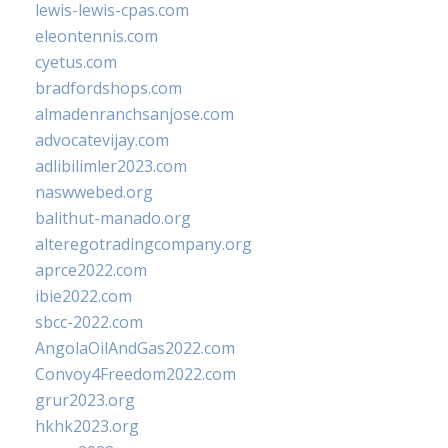
lewis-lewis-cpas.com
eleontennis.com
cyetus.com
bradfordshops.com
almadenranchsanjose.com
advocatevijay.com
adlibilimler2023.com
naswwebed.org
balithut-manado.org
alteregotradingcompany.org
aprce2022.com
ibie2022.com
sbcc-2022.com
AngolaOilAndGas2022.com
Convoy4Freedom2022.com
grur2023.org
hkhk2023.org