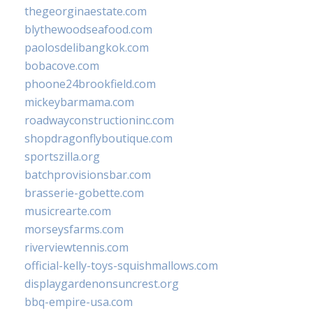
thegeorginaestate.com
blythewoodseafood.com
paolosdelibangkok.com
bobacove.com
phoone24brookfield.com
mickeybarmama.com
roadwayconstructioninc.com
shopdragonflyboutique.com
sportszilla.org
batchprovisionsbar.com
brasserie-gobette.com
musicrearte.com
morseysfarms.com
riverviewtennis.com
official-kelly-toys-squishmallows.com
displaygardenonsuncrest.org
bbq-empire-usa.com