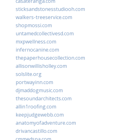
casateranga.com
sticksandstonesstudiooh.com
walkers-treeservice.com
shopmossi.com
untamedcollectivesd.com
mxpwellness.com
infernocanine.com
thepaperhousecollection.com
allisonwillisholley.com
solslite.org
portwayinn.com
djmaddogmusic.com
thesoundarchitects.com
allin1roofing.com
keepjudgewebb.com
anatomyofadventure.com
drivancastillo.com
cmmedspa.com