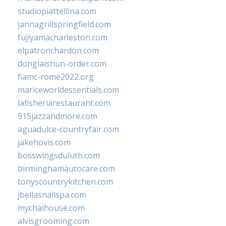
studiopiattellina.com
jannagrillspringfield.com
fujiyamacharleston.com
elpatronchardon.com
donglaishun-order.com
fiamc-rome2022.org
mariceworldessentials.com
lafisheriarestaurant.com
915jazzandmore.com
aguadulce-countryfair.com
jakehovis.com
bosswingsduluth.com
birminghamautocare.com
tonyscountrykitchen.com
jbellasnailspa.com
mychaihouse.com
alvisgrooming.com