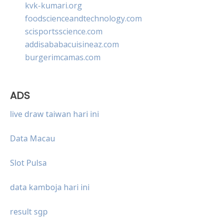
kvk-kumari.org
foodscienceandtechnology.com
scisportsscience.com
addisababacuisineaz.com
burgerimcamas.com
ADS
live draw taiwan hari ini
Data Macau
Slot Pulsa
data kamboja hari ini
result sgp