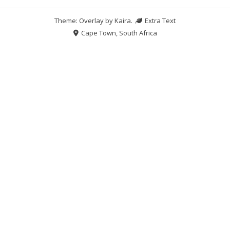
Theme: Overlay by
Kaira
.
Extra Text
Cape Town, South Africa