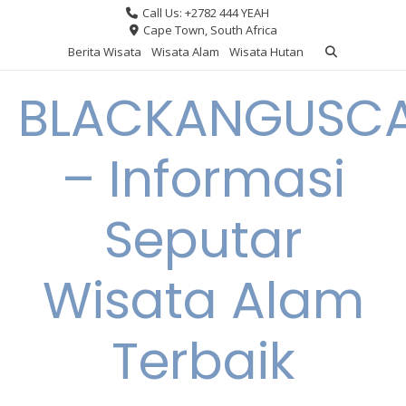
Skip
Call Us: +2782 444 YEAH
to
Cape Town, South Africa
content
Berita Wisata
Wisata Alam
Wisata Hutan
BLACKANGUSCA
– Informasi
Seputar
Wisata Alam
Terbaik