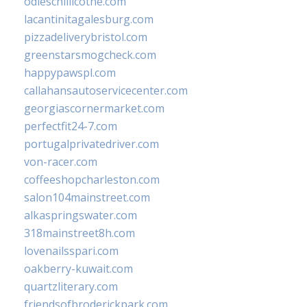
odieschillicothe.com
lacantinitagalesburg.com
pizzadeliverybristol.com
greenstarsmogcheck.com
happypawspl.com
callahansautoservicecenter.com
georgiascornermarket.com
perfectfit24-7.com
portugalprivatedriver.com
von-racer.com
coffeeshopcharleston.com
salon104mainstreet.com
alkaspringswater.com
318mainstreet8h.com
lovenailsspari.com
oakberry-kuwait.com
quartzliterary.com
friendsofbroderickpark.com