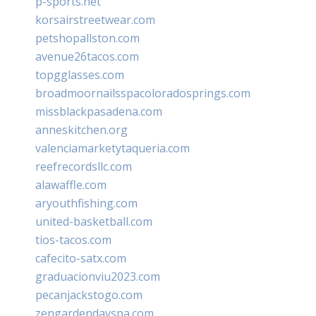
p-sports.net
korsairstreetwear.com
petshopallston.com
avenue26tacos.com
topgglasses.com
broadmoornailsspacoloradosprings.com
missblackpasadena.com
anneskitchen.org
valenciamarketytaqueria.com
reefrecordsllc.com
alawaffle.com
aryouthfishing.com
united-basketball.com
tios-tacos.com
cafecito-satx.com
graduacionviu2023.com
pecanjackstogo.com
zengardendayspa.com