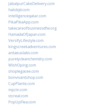
JabalpurCakeDelivery.com
halobjd.com
intelligenceqatar.com
PikaPikaApp.com
takecareofbusinessdfw.org
HamadaOfJapan.com
VersifyLifestyle.com
kingscreekadventures.com
antaeuslabs.com
purelycleanchemdry.com
WishOping.com
shoplegacee.com
bonvivantshop.com
CupPlante.com
mpzin.com
stcreal.com
PopUpFlea.com