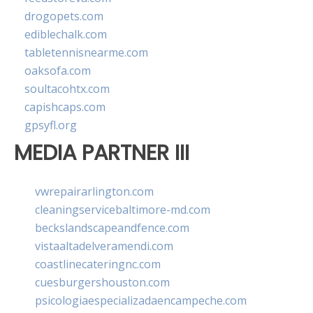
drogopets.com
ediblechalk.com
tabletennisnearme.com
oaksofa.com
soultacohtx.com
capishcaps.com
gpsyfl.org
MEDIA PARTNER III
vwrepairarlington.com
cleaningservicebaltimore-md.com
beckslandscapeandfence.com
vistaaltadelveramendi.com
coastlinecateringnc.com
cuesburgershouston.com
psicologiaespecializadaencampeche.com