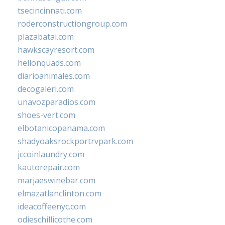
tsecincinnati.com
roderconstructiongroup.com
plazabatai.com
hawkscayresort.com
hellonquads.com
diarioanimales.com
decogaleri.com
unavozparadios.com
shoes-vert.com
elbotanicopanama.com
shadyoaksrockportrvpark.com
jccoinlaundry.com
kautorepair.com
marjaeswinebar.com
elmazatlanclinton.com
ideacoffeenyc.com
odieschillicothe.com