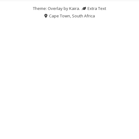
Theme: Overlay by
Kaira
.
Extra Text
Cape Town, South Africa