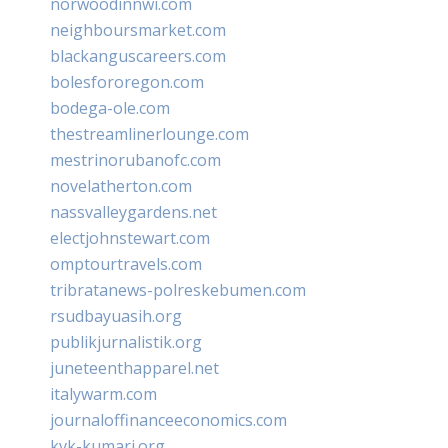
norwoodinnwi.com
neighboursmarket.com
blackanguscareers.com
bolesfororegon.com
bodega-ole.com
thestreamlinerlounge.com
mestrinorubanofc.com
novelatherton.com
nassvalleygardens.net
electjohnstewart.com
omptourtravels.com
tribratanews-polreskebumen.com
rsudbayuasih.org
publikjurnalistik.org
juneteenthapparel.net
italywarm.com
journaloffinanceeconomics.com
kvk-kumari.org