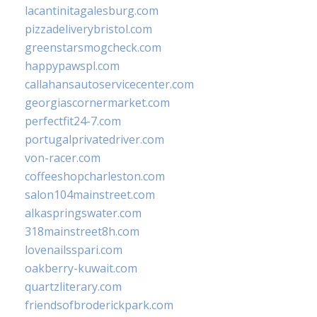
lacantinitagalesburg.com
pizzadeliverybristol.com
greenstarsmogcheck.com
happypawspl.com
callahansautoservicecenter.com
georgiascornermarket.com
perfectfit24-7.com
portugalprivatedriver.com
von-racer.com
coffeeshopcharleston.com
salon104mainstreet.com
alkaspringswater.com
318mainstreet8h.com
lovenailsspari.com
oakberry-kuwait.com
quartzliterary.com
friendsofbroderickpark.com