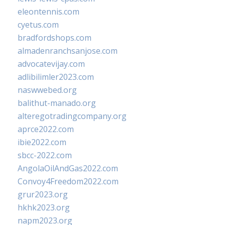
eleontennis.com
cyetus.com
bradfordshops.com
almadenranchsanjose.com
advocatevijay.com
adlibilimler2023.com
naswwebed.org
balithut-manado.org
alteregotradingcompany.org
aprce2022.com
ibie2022.com
sbcc-2022.com
AngolaOilAndGas2022.com
Convoy4Freedom2022.com
grur2023.org
hkhk2023.org
napm2023.org