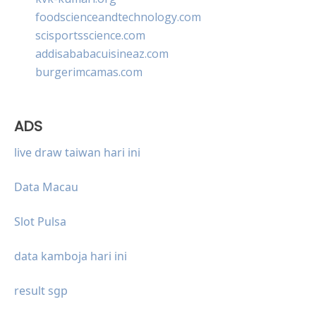
foodscienceandtechnology.com
scisportsscience.com
addisababacuisineaz.com
burgerimcamas.com
ADS
live draw taiwan hari ini
Data Macau
Slot Pulsa
data kamboja hari ini
result sgp