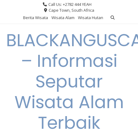
Skip
Call Us: +2782 444 YEAH
to
Cape Town, South Africa
content
Berita Wisata
Wisata Alam
Wisata Hutan
BLACKANGUSCA
– Informasi
Seputar
Wisata Alam
Terbaik