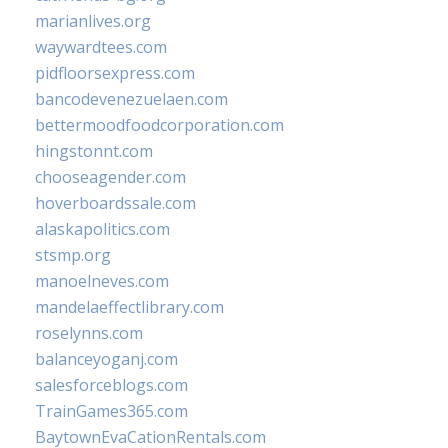
marianlives.org
waywardtees.com
pidfloorsexpress.com
bancodevenezuelaen.com
bettermoodfoodcorporation.com
hingstonnt.com
chooseagender.com
hoverboardssale.com
alaskapolitics.com
stsmp.org
manoelneves.com
mandelaeffectlibrary.com
roselynns.com
balanceyoganj.com
salesforceblogs.com
TrainGames365.com
BaytownEvaCationRentals.com