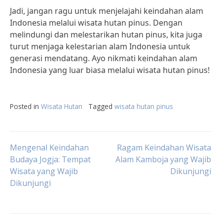
Jadi, jangan ragu untuk menjelajahi keindahan alam
Indonesia melalui wisata hutan pinus. Dengan
melindungi dan melestarikan hutan pinus, kita juga
turut menjaga kelestarian alam Indonesia untuk
generasi mendatang. Ayo nikmati keindahan alam
Indonesia yang luar biasa melalui wisata hutan pinus!
Posted in
Wisata Hutan
Tagged
wisata hutan pinus
Post
Mengenal Keindahan
Ragam Keindahan Wisata
Budaya Jogja: Tempat
Alam Kamboja yang Wajib
Wisata yang Wajib
Dikunjungi
navigation
Dikunjungi