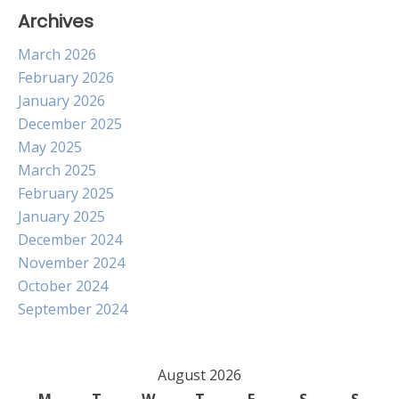
Archives
March 2026
February 2026
January 2026
December 2025
May 2025
March 2025
February 2025
January 2025
December 2024
November 2024
October 2024
September 2024
August 2026