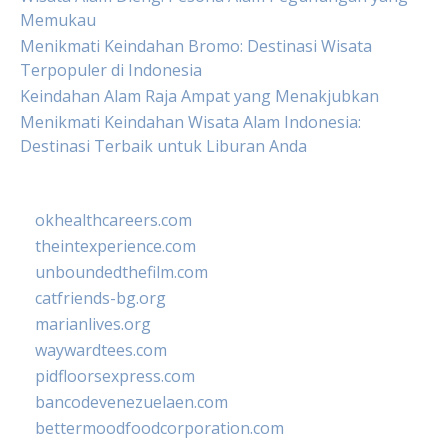
Memukau
Menikmati Keindahan Bromo: Destinasi Wisata
Terpopuler di Indonesia
Keindahan Alam Raja Ampat yang Menakjubkan
Menikmati Keindahan Wisata Alam Indonesia:
Destinasi Terbaik untuk Liburan Anda
okhealthcareers.com
theintexperience.com
unboundedthefilm.com
catfriends-bg.org
marianlives.org
waywardtees.com
pidfloorsexpress.com
bancodevenezuelaen.com
bettermoodfoodcorporation.com