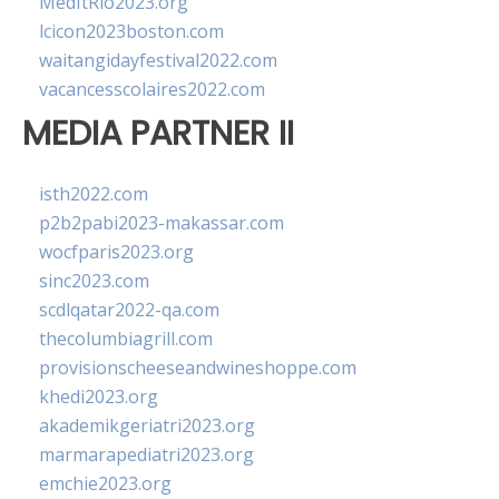
MedItRio2023.org
lcicon2023boston.com
waitangidayfestival2022.com
vacancesscolaires2022.com
MEDIA PARTNER II
isth2022.com
p2b2pabi2023-makassar.com
wocfparis2023.org
sinc2023.com
scdlqatar2022-qa.com
thecolumbiagrill.com
provisionscheeseandwineshoppe.com
khedi2023.org
akademikgeriatri2023.org
marmarapediatri2023.org
emchie2023.org