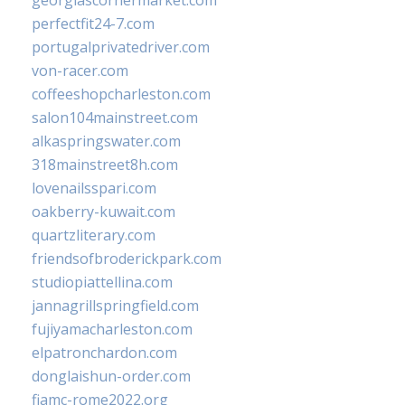
georgiascornermarket.com
perfectfit24-7.com
portugalprivatedriver.com
von-racer.com
coffeeshopcharleston.com
salon104mainstreet.com
alkaspringswater.com
318mainstreet8h.com
lovenailsspari.com
oakberry-kuwait.com
quartzliterary.com
friendsofbroderickpark.com
studiopiattellina.com
jannagrillspringfield.com
fujiyamacharleston.com
elpatronchardon.com
donglaishun-order.com
fiamc-rome2022.org