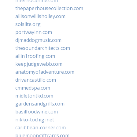
infernocanine.com
thepaperhousecollection.com
allisonwillisholley.com
solslite.org
portwayinn.com
djmaddogmusic.com
thesoundarchitects.com
allin1roofing.com
keepjudgewebb.com
anatomyofadventure.com
drivancastillo.com
cmmedspa.com
midletontkd.com
gardensandgrills.com
basilfoodwine.com
nikko-tochigi.net
caribbean-corner.com
bluemoongiftcards.com