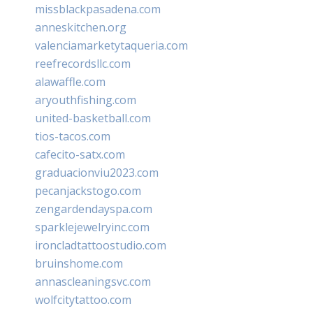
missblackpasadena.com
anneskitchen.org
valenciamarketytaqueria.com
reefrecordsllc.com
alawaffle.com
aryouthfishing.com
united-basketball.com
tios-tacos.com
cafecito-satx.com
graduacionviu2023.com
pecanjackstogo.com
zengardendayspa.com
sparklejewelryinc.com
ironcladtattoostudio.com
bruinshome.com
annascleaningsvc.com
wolfcitytattoo.com