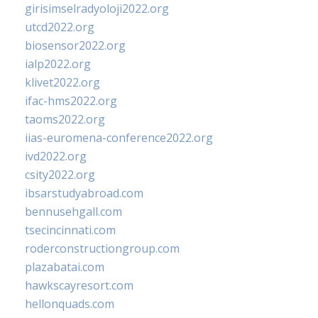
girisimselradyoloji2022.org
utcd2022.org
biosensor2022.org
ialp2022.org
klivet2022.org
ifac-hms2022.org
taoms2022.org
iias-euromena-conference2022.org
ivd2022.org
csity2022.org
ibsarstudyabroad.com
bennusehgall.com
tsecincinnati.com
roderconstructiongroup.com
plazabatai.com
hawkscayresort.com
hellonquads.com