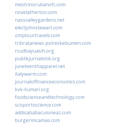
mestrinorubanofc.com
novelatherton.com
nassvalleygardens.net
electjohnstewart.com
omptourtravels.com
tribratanews-polreskebumen.com
rsudbayuasih.org
publikjurnalistik.org
juneteenthapparel.net
italywarm.com
journaloffinanceeconomics.com
kvk-kumari.org
foodscienceandtechnology.com
scisportsscience.com
addisababacuisineaz.com
burgerimcamas.com