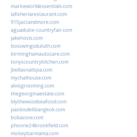
mariceworldessentials.com
lafisheriarestaurant.com
915jazzandmore.com
aguadulce-countryfair.com
jakehovis.com
bosswingsduluth.com
birminghamautocare.com
tonyscountrykitchen.com
jbellasnailspa.com
mychaihouse.com
alvisgrooming.com
thegeorginaestate.com
blythewoodseafood.com
paolosdelibangkok.com
bobacove.com
phoone24brookfield.com
mickeybarmama.com