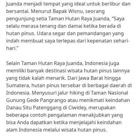
Juanda menjadi tempat yang ideal untuk berlibur dan
bersantai. Menurut Bapak Wisnu, seorang
pengunjung setia Taman Hutan Raya Juanda, “Saya
selalu merasa tenang dan damai ketika berada di
hutan pinus. Udara segar dan pemandangan yang
indah membuat saya terlepas dari kepenatan sehari-
hari.”
Selain Taman Hutan Raya Juanda, Indonesia juga
memiliki banyak destinasi wisata hutan pinus lainnya
yang tidak kalah menarik. Dari Jawa Barat hingga
Sumatera, hutan pinus tersebar di berbagai daerah di
Indonesia. Menyusuri jalur hiking di Taman Nasional
Gunung Gede Pangrango atau menikmati keindahan
Danau Situ Patenggang di Ciwidey, merupakan
beberapa contoh pengalaman menakjubkan yang
bisa Anda dapatkan ketika menjelajahi keindahan
alam Indonesia melalui wisata hutan pinus.