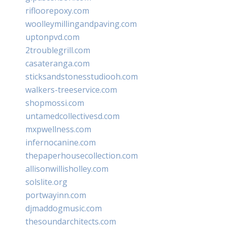
rifloorepoxy.com
woolleymillingandpaving.com
uptonpvd.com
2troublegrill.com
casateranga.com
sticksandstonesstudiooh.com
walkers-treeservice.com
shopmossi.com
untamedcollectivesd.com
mxpwellness.com
infernocanine.com
thepaperhousecollection.com
allisonwillisholley.com
solslite.org
portwayinn.com
djmaddogmusic.com
thesoundarchitects.com