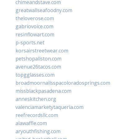
chimeandstave.com
greatwallseafoodny.com
theloverose.com
gabriovoice.com
resinflowart.com
p-sports.net
korsairstreetwear.com
petshopallston.com
avenue26tacos.com
topgglasses.com
broadmoornailsspacoloradosprings.com
missblackpasadena.com
anneskitchen.org
valenciamarketytaqueria.com
reefrecordsllc.com
alawaffle.com
aryouthfishing.com