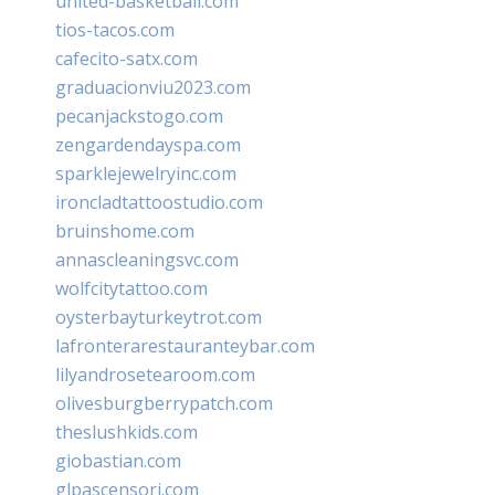
united-basketball.com
tios-tacos.com
cafecito-satx.com
graduacionviu2023.com
pecanjackstogo.com
zengardendayspa.com
sparklejewelryinc.com
ironcladtattoostudio.com
bruinshome.com
annascleaningsvc.com
wolfcitytattoo.com
oysterbayturkeytrot.com
lafronterarestauranteybar.com
lilyandrosetearoom.com
olivesburgberrypatch.com
theslushkids.com
giobastian.com
glpascensori.com