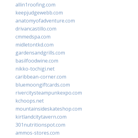
allin1roofing.com
keepjudgewebb.com
anatomyofadventure.com
drivancastillo.com
cmmedspa.com
midletontkd.com
gardensandgrills.com
basilfoodwine.com
nikko-tochigi.net
caribbean-corner.com
bluemoongiftcards.com
rivercitysteampunkexpo.com
kchoops.net
mountainsideskateshop.com
kirtlandcitytavern.com
301nutritionspot.com
ammos-stores.com