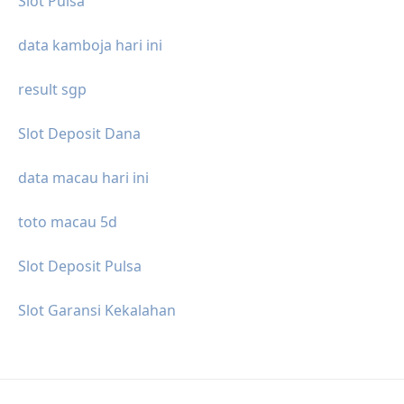
Slot Pulsa
data kamboja hari ini
result sgp
Slot Deposit Dana
data macau hari ini
toto macau 5d
Slot Deposit Pulsa
Slot Garansi Kekalahan