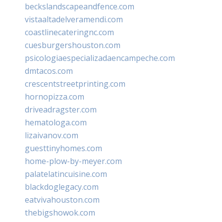
beckslandscapeandfence.com
vistaaltadelveramendi.com
coastlinecateringnc.com
cuesburgershouston.com
psicologiaespecializadaencampeche.com
dmtacos.com
crescentstreetprinting.com
hornopizza.com
driveadragster.com
hematologa.com
lizaivanov.com
guesttinyhomes.com
home-plow-by-meyer.com
palatelatincuisine.com
blackdoglegacy.com
eatvivahouston.com
thebigshowok.com